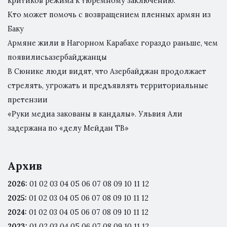
критиков режима к тюремному заключению.
Кто может помочь с возвращением пленных армян из
Баку
Армяне жили в Нагорном Карабахе гораздо раньше, чем
появилисьазербайджанцы
В Сюнике люди видят, что Азербайджан продолжает
стрелять, угрожать и предъявлять территориальные
претензии
«Руки медиа закованы в кандалы». Ульвия Али
задержана по «делу Мейдан ТВ»
Архив
2026
:
01
02
03
04
05
06
07
08
09
10
11
12
2025
:
01
02
03
04
05
06
07
08
09
10
11
12
2024
:
01
02
03
04
05
06
07
08
09
10
11
12
2023
:
01
02
03
04
05
06
07
08
09
10
11
12