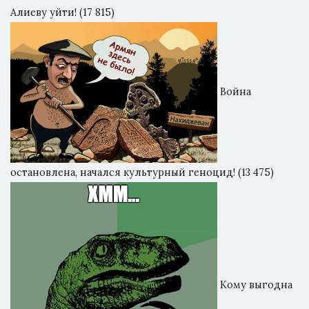
Алиеву уйти!
(17 815)
Война
остановлена, начался культурный геноцид!
(13 475)
Кому выгодна