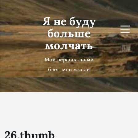
Я не буду
больше
Menu
молчать
Мой персональный
блог, мои мысли
26.thumb