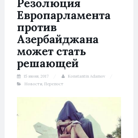
Резолюция
Европарламента
против
Азербайджана
может стать
решающей
15 июня, 2017
Konstantin Adamov
Новости
,
Перепост