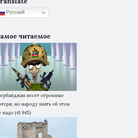
ranslate
Русский
амое читаемое
зербайджан несет огромные
отери, но народу знать об этом
е надо
(41 945)