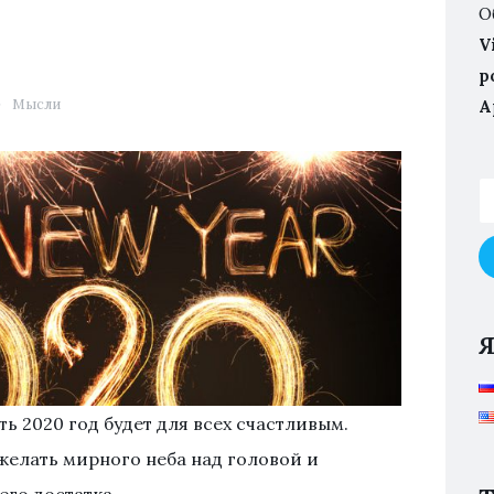
О
V
p
Мысли
А
ь 2020 год будет для всех счастливым.
желать мирного неба над головой и