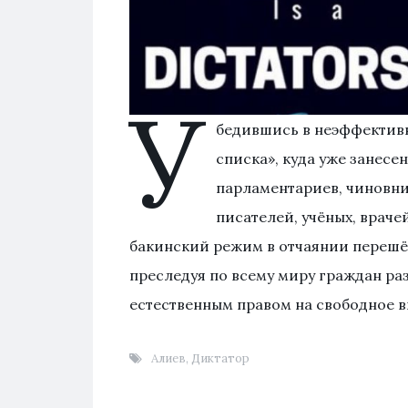
У
бедившись в неэффективн
списка», куда уже занес
парламентариев, чиновни
писателей, учёных, враче
бакинский режим в отчаянии перешё
преследуя по всему миру граждан ра
естественным правом на свободное 
Алиев
,
Диктатор