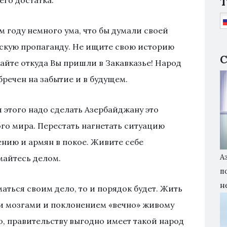
T
его достатка.
 году немного ума, что бы думали своей
вскую пропаганду. Не ищите свою историю
С
ывайте откуда Вы пришли в Закавказье! Народ
ечен на забытие и в будущем.
я этого надо сделать Азербайджану это
го мира. Перестать нагнетать ситуацию
ению и армян в покое. Живите себе
А
майтесь делом.
п
н
аться своим дело, то и порядок будет. Жить
ми мозгами и поклонением «вечно» живому
, правительству выгодно имеет такой народ