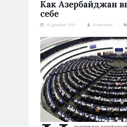
Как Азербайджан в
себе
16 декабря, 2019
Konstantin
амедни так называема