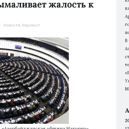
К
ымаливает жалость к
п
А
г
Новости
,
Перепост
п
В
А
с
т
«
У
М
А
2
я «Азербайджанская община Нагорно-
12