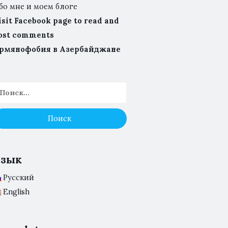
бо мне и моем блоге
isit Facebook page to read and
ost comments
рмянофобия в Азербайджане
Язык
Русский
English