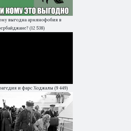
ому выгодна армянофобия в
зербайджане?
(12 538)
рагедия и фарс Ходжалы
(9 449)