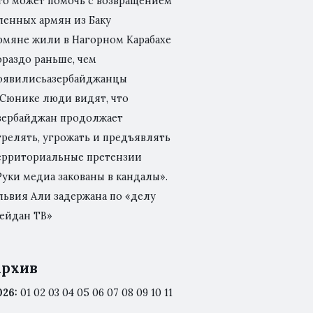
то может помочь с возвращением
ленных армян из Баку
рмяне жили в Нагорном Карабахе
ораздо раньше, чем
оявилисьазербайджанцы
 Сюнике люди видят, что
зербайджан продолжает
трелять, угрожать и предъявлять
ерриториальные претензии
Руки медиа закованы в кандалы».
львия Али задержана по «делу
ейдан ТВ»
рхив
026
:
01
02
03
04
05
06
07
08
09
10
11