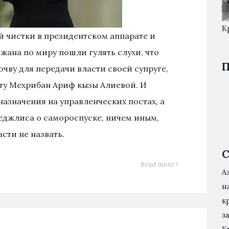
К
 чистки в президентском аппарате и
жана по миру пошли гулять слухи, что
П
очву для передачи власти своей супруге,
ту Мехрибан Ариф кызы Алиевой. И
азначения на управленческих постах, а
еджлиса о самороспуске, ничем иным,
сти не назвать.
С
Read more
А
н
к
з