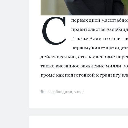
С
первых дней масштабной
правительстве Азербайд
Ильхам Алиев готовит п
первому вице-президен
действительно, столь массовые перен
также внезапное заявление милли-м
кроме как подготовкой к транзиту вла
Азербайджан
,
Алиев