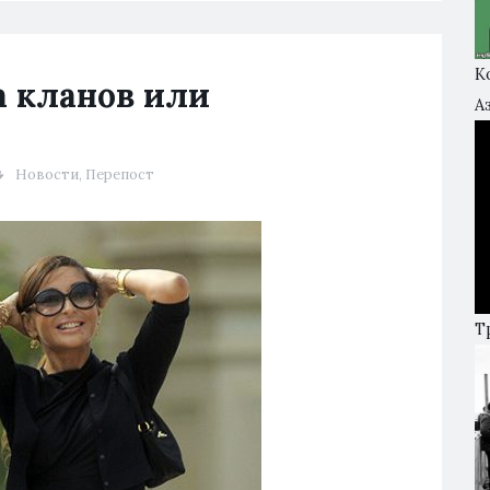
К
а кланов или
А
Новости
,
Перепост
Т