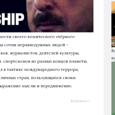
ости своего комического «чёрного
ены сотни неравнодушных людей –
В
ков, журналистов, деятелей культуры,
к
й, спортсменов из разных концов планеты,
л к тактике международного террора,
зличных стран, пользующихся своим
выражение мысли и передвижение.
Read more