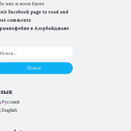
бо мне и моем блоге
isit Facebook page to read and
ost comments
рмянофобия в Азербайджане
Язык
Русский
English