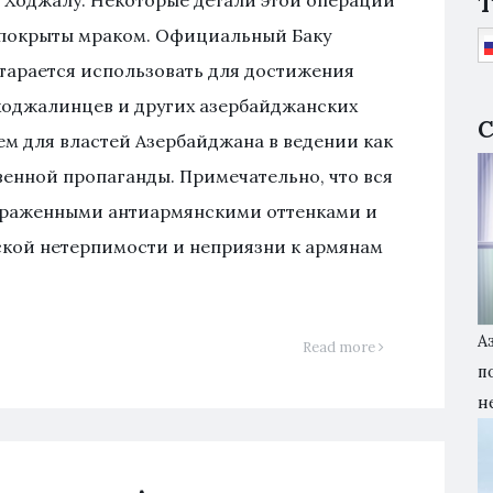
T
 Ходжалу. Некоторые детали этой операции
 покрыты мраком. Официальный Баку
старается использовать для достижения
 ходжалинцев и других азербайджанских
С
м для властей Азербайджана в ведении как
венной пропаганды. Примечательно, что вся
выраженными антиармянскими оттенками и
ской нетерпимости и неприязни к армянам
А
Read more
п
н