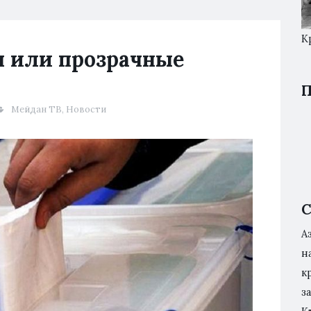
К
 или прозрачные
П
Мейдан ТВ
,
Новости
С
А
н
к
з