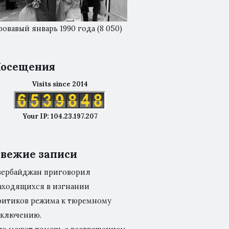
ровавый январь 1990 года
(8 050)
осещения
Visits since 2014
Your IP: 104.23.197.207
вежие записи
зербайджан приговорил
аходящихся в изгнании
ритиков режима к тюремному
аключению.