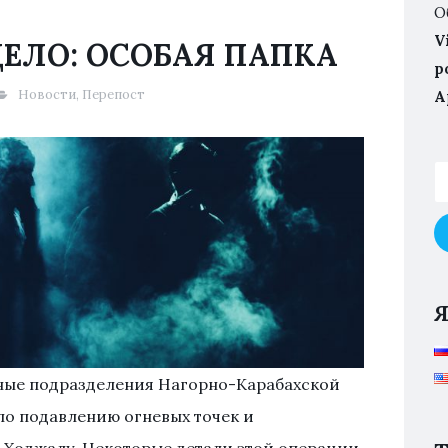
О
V
ЕЛО: ОСОБАЯ ПАПКА
p
Новости
,
Перепост
А
нные подразделения Нагорно-Карабахской
о подавлению огневых точек и