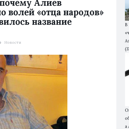
 почему Алиев
но волей «отца народов»
явилось название
В
«
А
Новости
(3
О
о
а