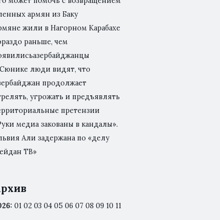
то может помочь с возвращением
ленных армян из Баку
рмяне жили в Нагорном Карабахе
ораздо раньше, чем
оявилисьазербайджанцы
 Сюнике люди видят, что
зербайджан продолжает
трелять, угрожать и предъявлять
ерриториальные претензии
Руки медиа закованы в кандалы».
львия Али задержана по «делу
ейдан ТВ»
рхив
026
:
01
02
03
04
05
06
07
08
09
10
11