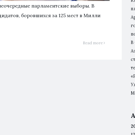
К
неочередные парламентские выборы. В
п
дидатов, боровшихся за 125 мест в Милли
А
г
п
В
Read more
А
с
т
«
У
М
А
2
12