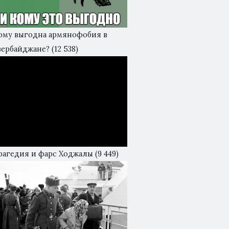
ому выгодна армянофобия в
зербайджане?
(12 538)
рагедия и фарс Ходжалы
(9 449)