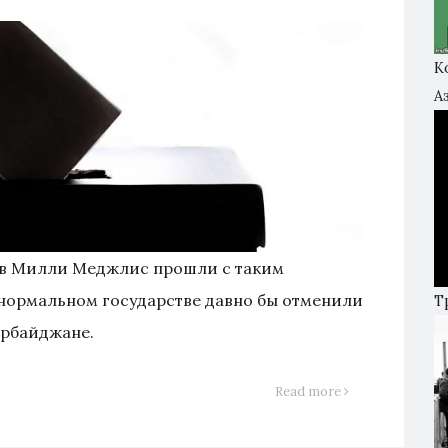
К
А
 в Милли Меджлис прошли с таким
 нормальном государстве давно бы отменили
Т
ербайджане.
Read more