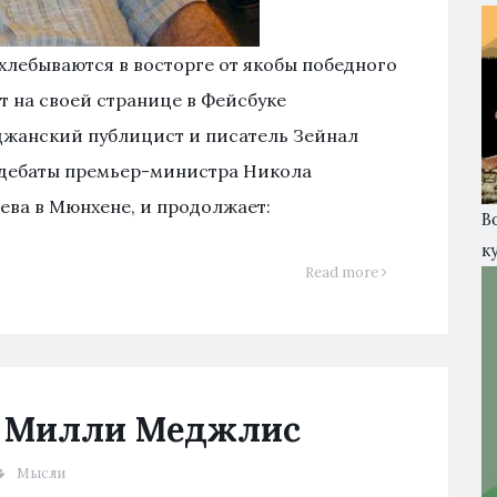
лебываются в восторге от якобы победного
 на своей странице в Фейсбуке
жанский публицист и писатель Зейнал
 дебаты премьер-министра Никола
ева в Мюнхене, и продолжает:
В
к
Read more
в Милли Меджлис
Мысли