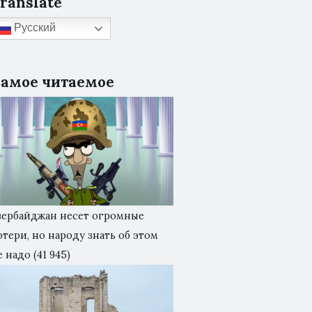
ranslate
Русский
амое читаемое
зербайджан несет огромные
отери, но народу знать об этом
е надо
(41 945)