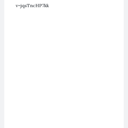
v=jqsTncHP7kk