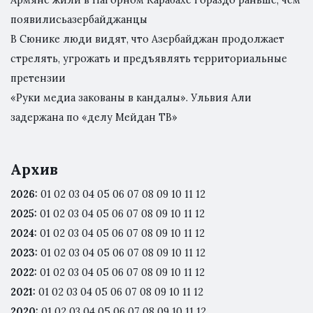
Армяне жили в Нагорном Карабахе гораздо раньше, чем
появилисьазербайджанцы
В Сюнике люди видят, что Азербайджан продолжает
стрелять, угрожать и предъявлять территориальные
претензии
«Руки медиа закованы в кандалы». Ульвия Али
задержана по «делу Мейдан ТВ»
Архив
2026
:
01
02
03
04
05
06
07
08
09
10
11
12
2025
:
01
02
03
04
05
06
07
08
09
10
11
12
2024
:
01
02
03
04
05
06
07
08
09
10
11
12
2023
:
01
02
03
04
05
06
07
08
09
10
11
12
2022
:
01
02
03
04
05
06
07
08
09
10
11
12
2021
:
01
02
03
04
05
06
07
08
09
10
11
12
2020
:
01
02
03
04
05
06
07
08
09
10
11
12