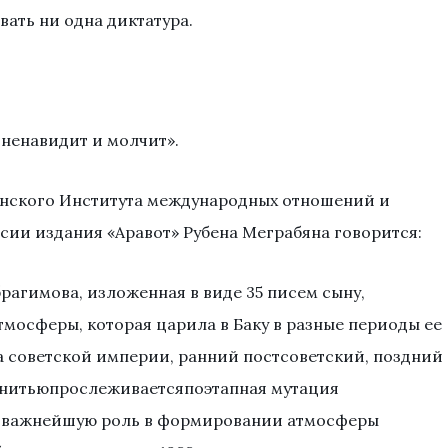
вать ни одна диктатура.
, ненавидит и молчит».
мянского Института международных отношений и
рсии издания «Аравот» Рубена Меграбяна говорится:
рагимова, изложенная в виде 35 писем сыну,
тмосферы, которая царила в Баку в разные периоды ее
а советской империи, ранний постсоветский, поздний
йнитьюпрослеживаетсяпоэтапная мутация
я важнейшую роль в формировании атмосферы