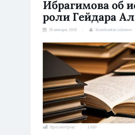
Ибрагимова об и
роли Гейдара Ал
15 января, 2018
Konstantin Adamov
Просмотров:
1 610