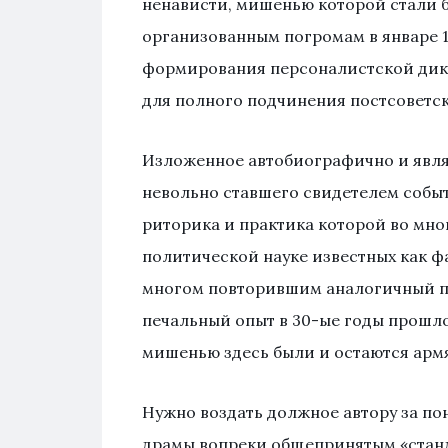
ненависти, мишенью которой стали б
организованным погромам в январе 1
формирования персоналистской дикт
для полного подчинения постсоветс
Изложенное автобиографично и явля
невольно ставшего свидетелем собы
риторика и практика которой во мно
политической науке известных как ф
многом повторившим аналогичный пу
печальный опыт в 30-ые годы прошло
мишенью здесь были и остаются арм
Нужно воздать должное автору за п
драмы вопреки общепринятым «станд