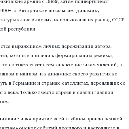
акинские армяне с 1988г, затем подвергшиеся
990-го. Автор также показывает динамику
атуры клана Алиевых, использовавших распад СССР
кой республики.
ется выражением личных переживаний автора,
тий, которые привели к формированию режима,
гом соответствует всем характеристикам явлений, в
ашизм и нацизм, и в динамике своего развития во
ть в Германии и странах-сателлитах, перенявших ее
го века. Только вместо евреев и славян главной
яне…
онимание и восприятие всей глубины произошедшей
артам» оценок событий прошлого и настоящего в