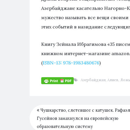
Азербайджане касательно Нагорно-Ка
мужество называть все вещи своими 
этих событий в назидание следующи
Книгу Зейнала Ибрагимова «35 писе
книжном интернет-магазине amazon.
(
ISBN-13: 978-1983480676
)
Азербайджан
,
Алиев
,
Лож
Чушкарство, слетевшее с катушек. Рафаэ
Гусейнов замахнулся на европейскую
образовательную систему