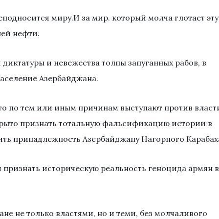
еподносится миру.И за мир. который молча глотает эту
ей нефти.
и диктатуры и невежества толпы запуганных рабов, в
население Азербайджана.
кто по тем или иным причинам выступают против власт
ткрыто признать тотальную фальсификацию истории в
ить принадлежность Азербайджану Нагорного Карабах
я признать историческую реальность геноцида армян в
ане не только властями, но и теми, без молчаливого