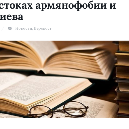
стоках армянофобии и
иева
Новости
,
Перепост