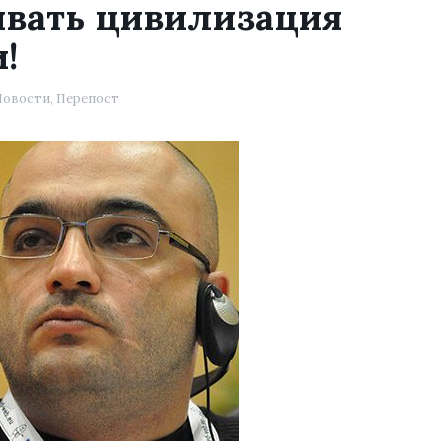
ивать цивилизация
!
Новости
,
Перепост