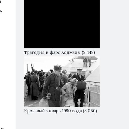
и
ь
Трагедия и фарс Ходжалы
(9 448)
Кровавый январь 1990 года
(8 050)