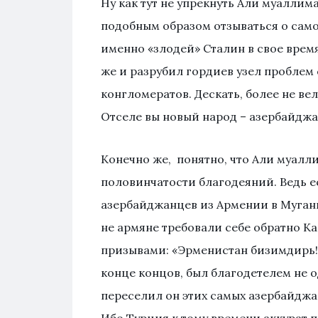
Ну как тут не упрекнуть Али муаллим
подобным образом отзываться о само
именно «злодей» Сталин в свое врем
же и разрубил гордиев узел проблем
конгломератов. Дескать, более не ве
Отселе вы новый народ – азербайдж
Конечно же, понятно, что Али муалл
половинчатости благодеяний. Ведь е
азербайджанцев из Армении в Мугань,
не армяне требовали себе обратно К
призывами: «Эрменистан бизимдирь!».
конце концов, был благодетелем не 
переселил он этих самых азербайджа