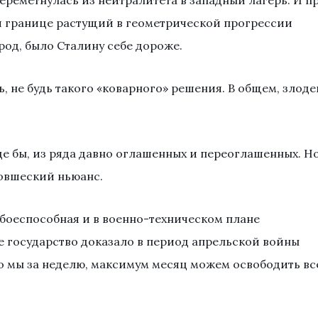
ереметнулась из нейтралитета в западный лагерь. И п
й границе растущий в геометрической прогрессии
од, было Сталину себе дороже.
, не будь такого «коварного» решения. В общем, злоде
е бы, из ряда давно оглашенных и переоглашенных. Н
новшеский ньюанс.
боеспособная и в военно-техническом плане
 государство доказало в период апрельской войны
о мы за неделю, максимум месяц можем освободить вс