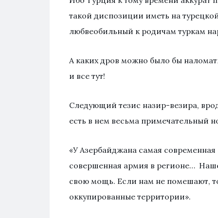
Ибо Турция к тому времени аккурат п
такой диспозиции иметь на турецко
любвеобильный к родичам туркам нар
А каких дров можно было бы наломать
и все тут!
Следующий тезис назир-везира, врод
есть в нем весьма примечательный 
«У Азербайджана самая современная 
совершенная армия в регионе… Наше
свою мощь. Если нам не помешают, т
оккупированные территории».