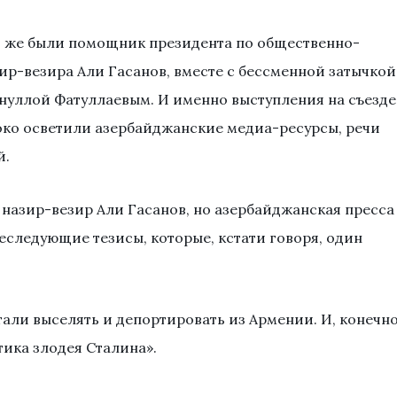
о же были помощник президента по общественно-
ир-везира Али Гасанов, вместе с бессменной затычкой
нуллой Фатуллаевым. И именно выступления на съезде
око осветили азербайджанские медиа-ресурсы, речи
й.
 назир-везир Али Гасанов, но азербайджанская пресса
еследующие тезисы, которые, кстати говоря, один
тали выселять и депортировать из Армении. И, конечн
тика злодея Сталина».