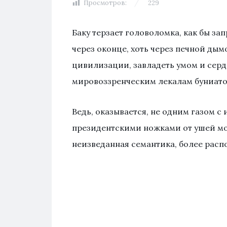
Просмотров:
229
Баку терзает головоломка, как бы зап
через оконце, хоть через печной ды
цивилизации, завладеть умом и серд
мировоззренческим лекалам буниат
Ведь, оказывается, не одним газом с
президентскими ножками от ушей мо
неизведанная семантика, более расп