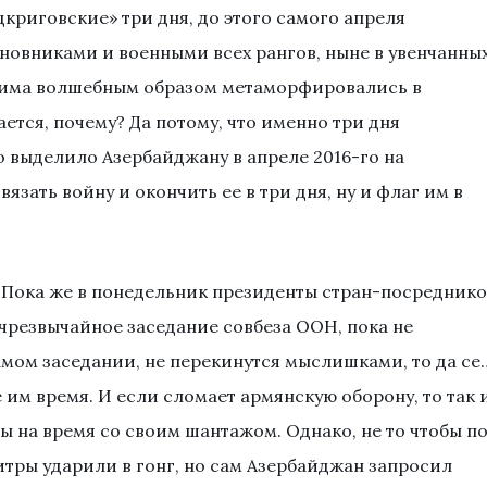
цкриговские» три дня, до этого самого апреля
овниками и военными всех рангов, ныне в увенчанны
лима волшебным образом метаморфировались в
ется, почему? Да потому, что именно три дня
 выделило Азербайджану в апреле 2016-го на
вязать войну и окончить ее в три дня, ну и флаг им в
. Пока же в понедельник президенты стран-посредник
 чрезвычайное заседание совбеза ООН, пока не
амом заседании, не перекинутся мыслишками, то да се
им время. И если сломает армянскую оборону, то так 
я бы на время со своим шантажом. Однако, не то чтобы п
итры ударили в гонг, но сам Азербайджан запросил