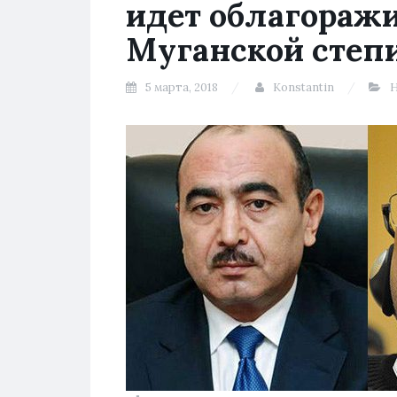
идет облагораж
Муганской степи
5 марта, 2018
Konstantin