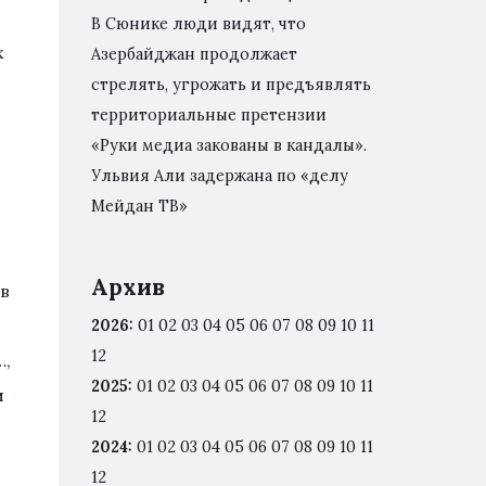
В Сюнике люди видят, что
х
Азербайджан продолжает
стрелять, угрожать и предъявлять
территориальные претензии
«Руки медиа закованы в кандалы».
Ульвия Али задержана по «делу
Мейдан ТВ»
Архив
ов
2026
:
01
02
03
04
05
06
07
08
09
10
11
12
…,
2025
:
01
02
03
04
05
06
07
08
09
10
11
и
12
о
2024
:
01
02
03
04
05
06
07
08
09
10
11
12