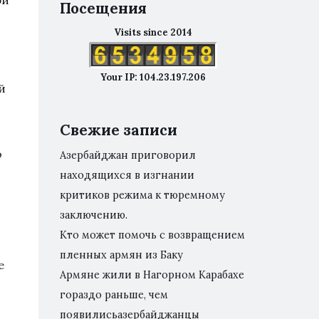
ри
Посещения
Visits since 2014
Your IP: 104.23.197.206
й
Свежие записи
о
Азербайджан приговорил
находящихся в изгнании
критиков режима к тюремному
заключению.
Кто может помочь с возвращением
пленных армян из Баку
е
Армяне жили в Нагорном Карабахе
гораздо раньше, чем
появилисьазербайджанцы