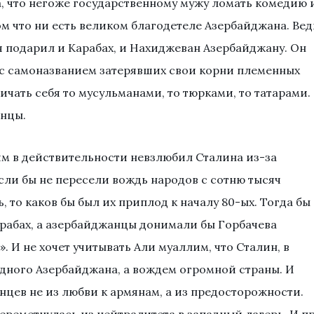
а, что негоже государственному мужу ломать комедию 
м что ни есть великом благодетеле Азербайджана. Вед
я подарил и Карабах, и Нахиджеван Азербайджану. Он
 с самоназванием затерявших свои корни племенных
личать себя то мусульманами, то тюрками, то татарами.
анцы.
им в действительности невзлюбил Сталина из-за
сли бы не пересели вождь народов с сотню тысяч
 то каков бы был их приплод к началу 80-ых. Тогда бы
арабах, а азербайджанцы донимали бы Горбачева
 И не хочет учитывать Али муаллим, что Сталин, в
одного Азербайджана, а вождем огромной страны. И
нцев не из любви к армянам, а из предосторожности.