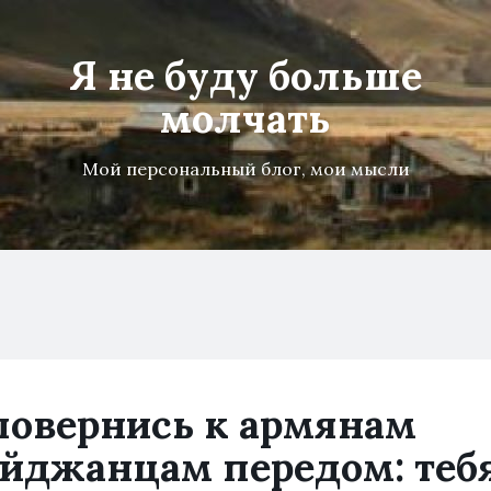
Я не буду больше
молчать
Мой персональный блог, мои мысли
повернись к армянам
байджанцам передом: теб