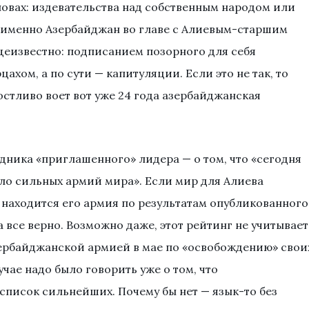
ловах: издевательства над собственным народом или
 именно Азербайджан во главе с Алиевым-старшим
щеизвестно: подписанием позорного для себя
ахом, а по сути — капитуляции. Если это не так, то
остливо воет вот уже 24 года азербайджанская
дника «приглашенного» лидера — о том, что «сегодня
ло сильных армий мира». Если мир для Алиева
м находится его армия по результатам опубликованного
а все верно. Возможно даже, этот рейтинг не учитывает
ербайджанской армией в мае по «освобождению» свои
учае надо было говорить уже о том, что
список сильнейших. Почему бы нет — язык-то без