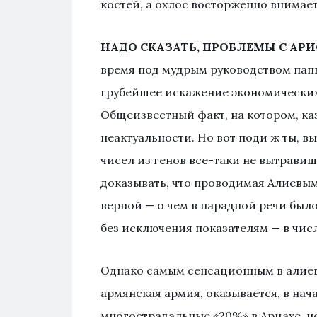
костей, а охлос восторженно внимает
НАДО СКАЗАТЬ, ПРОБЛЕМЫ С АР
время под мудрым руководством пап
грубейшее искажение экономических 
Общеизвестный факт, на котором, ка
неактуальности. Но вот поди ж ты, в
чисел из генов все-таки не вытравиш
доказывать, что проводимая Алиевы
верной — о чем в парадной речи было
без исключения показателям — в чис
Однако самым сенсационным в алиевс
армянская армия, оказывается, в нач
многострадальные «20%» в Арцахе, но