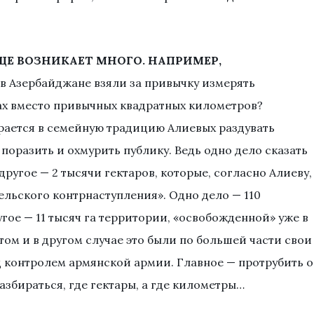
ЩЕ ВОЗНИКАЕТ МНОГО. НАПРИМЕР,
а в Азербайджане взяли за привычку измерять
ах вместо привычных квадратных километров?
ирается в семейную традицию Алиевых раздувать
 поразить и охмурить публику. Ведь одно дело сказать
другое — 2 тысячи гектаров, которые, согласно Алиеву,
ельского контрнаступления». Одно дело — 110
гое — 11 тысяч га территории, «освобожденной» уже в
 том и в другом случае это были по большей части свои
 контролем армянской армии. Главное — протрубить о
разбираться, где гектары, а где километры…