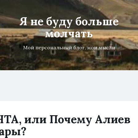
Я не буду больше
молчать
Мой персональный блог, мои мысли
ТА, или Почему Алиев
тары?