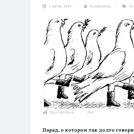
2 июля, 2018
Konstantin
Н
Просмотров:
160
Парад, о котором так долго говори