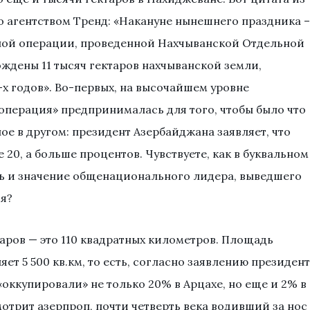
о агентством Тренд: «Накануне нынешнего праздника –
ной операции, проведенной Нахчыванской Отдельной
дены 11 тысяч гектаров нахчыванской земли,
-х годов». Во-первых, на высочайшем уровне
операция» предпринималась для того, чтобы было что
ое в другом: президент Азербайджана заявляет, что
 20, а больше процентов. Чувствуете, как в буквальном
ь и значение общенационального лидера, выведшего
я?
таров — это 110 квадратных километров. Площадь
т 5 500 кв.км, то есть, согласно заявлению президен
«оккупировали» не только 20% в Арцахе, но еще и 2% в
отрит азерпроп, почти четверть века водивший за нос