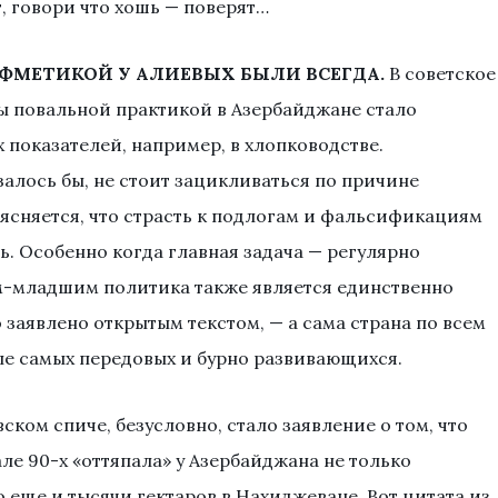
, говори что хошь — поверят…
ИФМЕТИКОЙ У АЛИЕВЫХ БЫЛИ ВСЕГДА.
В советское
ы повальной практикой в Азербайджане стало
показателей, например, в хлопководстве.
залось бы, не стоит зацикливаться по причине
ыясняется, что страсть к подлогам и фальсификациям
ь. Особенно когда главная задача — регулярно
м-младшим политика также является единственно
 заявлено открытым текстом, — а сама страна по всем
ле самых передовых и бурно развивающихся.
ком спиче, безусловно, стало заявление о том, что
але 90-х «оттяпала» у Азербайджана не только
 еще и тысячи гектаров в Нахиджеване. Вот цитата из