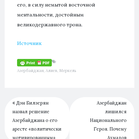
его, в силу немытой восточной
ментальности, достойным
великодержавного трона.
Источник
Азербайджан
,
Алиев
,
Меркель
Дэн Билзерян
Азербайджан
назвал решение
лишился
Азербайджана о его
Национального
аресте «политически
Героя. Почему
мотивированным»
Ахмадов