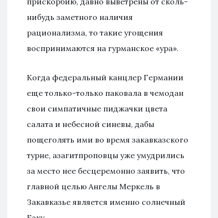
прискорбию, давно выветрены от сколь-
нибудь заметного наличия
рационализма, то такие угощения
воспринимаются на гурманское «ура».
Когда федеральный канцлер Германии
еще только-только паковала в чемодан
свои симпатичные пиджачки цвета
салата и небесной синевы, дабы
пощеголять ими во время закавказского
турне, азагитпроповцы уже умудрились
за место нее бесцеремонно заявить, что
главной целью Ангелы Меркель в
Закавказье является именно солнечный
Баку.