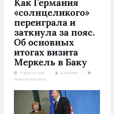
Как Германия
«солнцеликого»
переиграла и
заткнула за пояс.
Об основных
итогах визита
Меркель в Баку
31 августа, 2018
Konstantin
Новости
,
Перепост