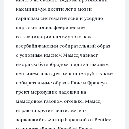
как минимум десяти лет в мозги
гардашам систематически и усердно
впрыскивались феерические
галлюцинации на тему того, как
азербайджанский собирательный образ
с условным именем Мамед чавкает
икорным бутербродом, сидя за газовым
вентилем, а на другом конце трубы также
собирательные образы Ганс и Франсуа
греют мерзнущие ладошки на
мамедовом газовом огоньке. Мамед
играючи крутит вентилем, как
зарвавшийся мажор баранкой от Bentley,
и кричит: «Даешь Карабаг! Даешь