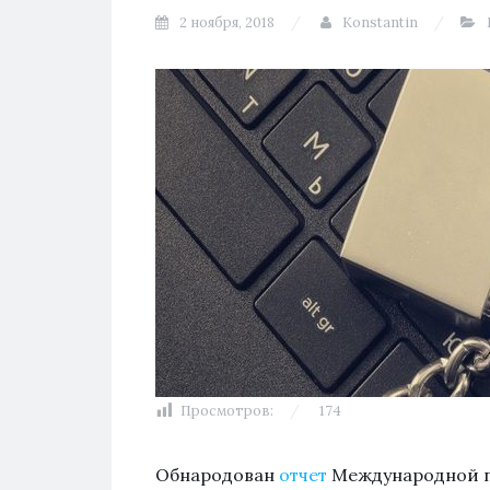
2 ноября, 2018
Konstantin
Просмотров:
174
Обнародован
отчет
Международной п