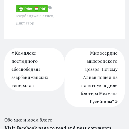
Азербайджан
,
Алиев
,
Диктатор
Комплекс
Милосердие
постыдного
апшеронского
«беспобедья»
цезаря. Почему
азербайджанских
Алиев пошел на
генералов
попятную в деле
блогера Мехмана
Гусейнова?
Обо мне и моем блоге
Visit Facebook page to read and post comments