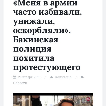
«Меня в армии
часто избивали,
унижали,
оскорбляли».
Бакинская
полиция
похитила
протестующего
28 января, 2019
Konstantin
Новости