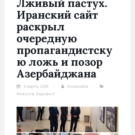
Лживый пастух.
Иранский сайт
раскрыл
очередную
пропагандистску
ю ложь и позор
Азербайджана
4 марта, 2019
Konstantin
Новости
,
Перепост