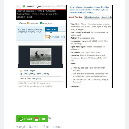
Азербайджан
,
Идиотизм
,