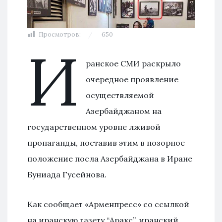
Просмотров:
650
И
ранское СМИ раскрыло
очередное проявление
осуществляемой
Азербайджаном на
государственном уровне лживой
пропаганды, поставив этим в позорное
положение посла Азербайджана в Иране
Буниада Гусейнова.
Как сообщает «Арменпресс» со ссылкой
на иранскую газету “Аракс”, иранский