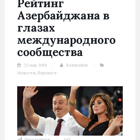
Рейтинг
Азербайджана в
глазах
международного
сообщества
22 мая, 2019
Konstantin
Новости
,
Перепост
Просмотров:
143