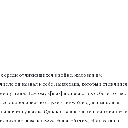
х среди отличившихся в войне, жаловал им
числе он вызвал к себе Панах хана, который отличился
 султана. Поэтому «[шах] привел его к себе, и тот все
арался добросовестно служить ему. Усердно выполняя
а и почета у шаха». Однако «завистники и зложелатели
ложение шаха к нему». Узнав об этом, «Панах хан в