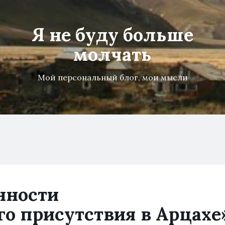
Я не буду больше
молчать
Мой персональный блог, мои мысли
нности
о присутствия в Арцахе