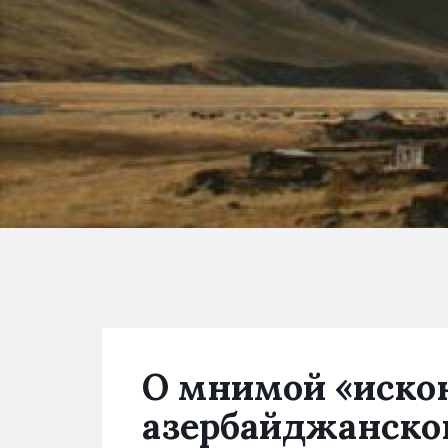
О мнимой «иско
азербайджанског