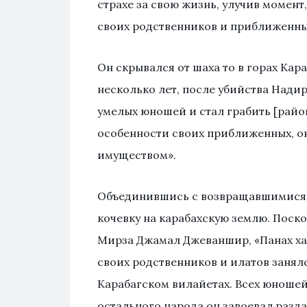
страхе за свою жизнь, улучив момент
своих родственников и приближенных 
Он скрывался от шаха то в горах Кар
несколько лет, после убийства Надир
умелых юношей и стал грабить [район
особенности своих приближенных, он
имуществом».
Объединившись с возвращавшимися и
кочевку на карабахскую землю. Поск
Мирза Джамал Джеваншир, «Панах хан
своих родственников и илатов заня
Карабагском вилайетах. Всех юноше
остального народа он завоевал разда