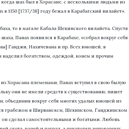
, когда шах был в Хорасане, с несколькими людьми из
в 1150 [1737/38] году бежал в Карабагский вилайет».
абаха, то в магале Кабала Шекинского вилайета. Спустя
 шаха, Панах появился в Карабахе, «собрал вокруг себя
ы] Ганджи, Нахичевана и пр. Всех юношей, в
 наделил богатством, одеждой, конем и прочим
з Хорасана племенами, Панах вступил в свою былую
ольку они не имели средств к существованию, пишет
, объединив вокруг себя многих удалых юношей из
лся грабежом в Ширвансксм, Шекинском, Ганджинском 
й он сделал самостоятельными и богатыми. Любовь
чей скота, коней и наград, а некоторых непокорных