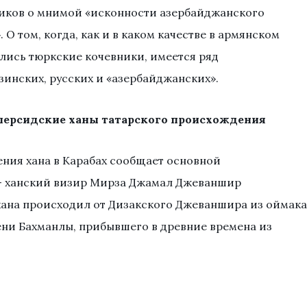
иков о мнимой «исконности азербайджанского
. О том, когда, как и в каком качестве в армянском
лись тюркские кочевники, имеется ряд
инских, русских и «азербайджанских».
 персидские ханы татарского происхождения
ения хана в Карабах сообщает основной
— ханский визир Мирза Джамал Джеваншир
хана происходил от Дизакского Джеваншира из оймака
ени Бахманлы, прибывшего в древние времена из