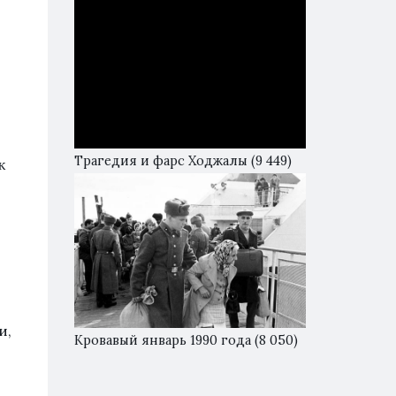
Трагедия и фарс Ходжалы
(9 449)
к
и,
Кровавый январь 1990 года
(8 050)