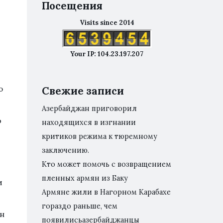
Посещения
Visits since 2014
Your IP: 104.23.197.207
ю
Свежие записи
Азербайджан приговорил
о
находящихся в изгнании
критиков режима к тюремному
заключению.
Кто может помочь с возвращением
пленных армян из Баку
и
Армяне жили в Нагорном Карабахе
гораздо раньше, чем
ан
появилисьазербайджанцы