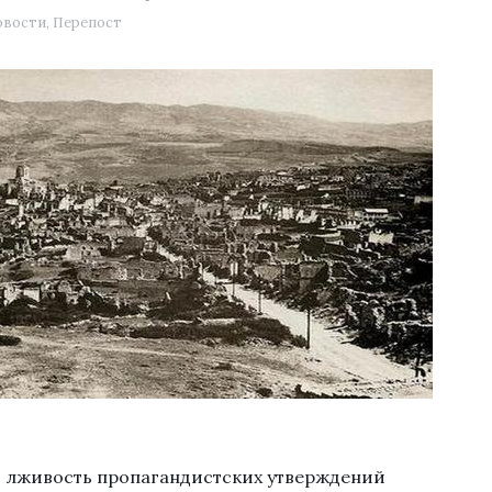
овости
,
Перепост
 лживость пропагандистских утверждений