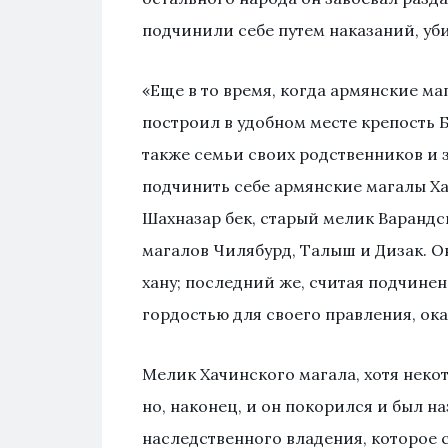
подчинили себе путем наказаний, уби
«Еще в то время, когда армянские ма
построил в удобном месте крепость Б
также семьи своих родственников и з
подчинить себе армянские магалы Х
Шахназар бек, старый мелик Варандс
магалов Чилябурд, Талыш и Дизак. О
хану; последний же, считая подчине
гордостью для своего правления, ок
Мелик Хачинского магала, хотя неко
но, наконец, и он покорился и был н
наследственного владения, которое 