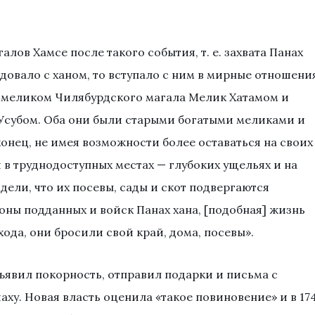
лов Хамсе после такого события, т. е. захвата Панах
довало с ханом, то вступало с ним в мирные отношени
с меликом Чилябурдского магала Мелик Хатамом и
субом. Оба они были старыми богатыми меликами и
нец, не имея возможности более оставаться на своих
 в труднодоступных местах — глубоких ущельях и на
дели, что их посевы, сады и скот подвергаются
ны подданных и войск Панах хана, [подобная] жизнь
хода, они бросили свой край, дома, посевы».
ъявил покорность, отправил подарки и письма с
ху. Новая власть оценила «такое повиновение» и в 17