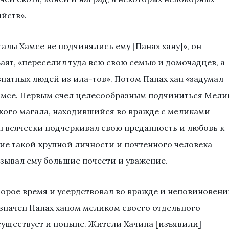
йств».
галы Хамсе не подчинялись ему [Панах хану]», он
аят, «переселил туда всю свою семью и домочадцев, а
натных людей из ила-тов». Потом Панах хан «задумал
амсе. Первым счел целесообразным подчиниться Мели
кого магала, находившийся во вражде с меликами
н всячески подчеркивал свою преданность и любовь к
ние такой крупной личности и почтенного человека
азывал ему большие почести и уважение.
торое время и усердствовал во вражде и неповиновени
азначен Панах ханом меликом своего отдельного
существует и поныне. Жители Хачина [изъявили]