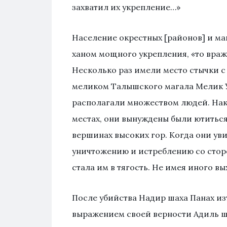
захватил их укрепление…»
Население окрестных [районов] и мага
ханом мощного укрепления, «то враж
Несколько раз имели место стычки 
меликом Талышского магала Мелик У
располагали множеством людей. Нако
местах, они вынуждены были ютиться
вершинах высоких гор. Когда они уви
уничтожению и истреблению со сторо
стала им в тягость. Не имея иного вы
После убийства Надир шаха Панах из
выражением своей верности Адиль ша