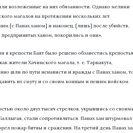
яли возложенные на них обязанности. Однако мелики
ского магалов на протяжении нескольких лет
им [с Панах ханом] и наконец, [лишь] после убийств,
 предпринятых ханом, покорились и они».
я в крепости Баят было решено обзавестись крепость
как жители Хачинского магала, т. е. Тарнакута,
нно шли по пути ненависти и вражды с Панах ханом, т
одавить их смуту и со своим конным и пешим войском
стью около двух тысяч стрелков, укрывшись со своим
Баллыгая, стали сопротивляться. Панах хан штурмовал
горел пожар битвы и сражения. На третий день Панах х