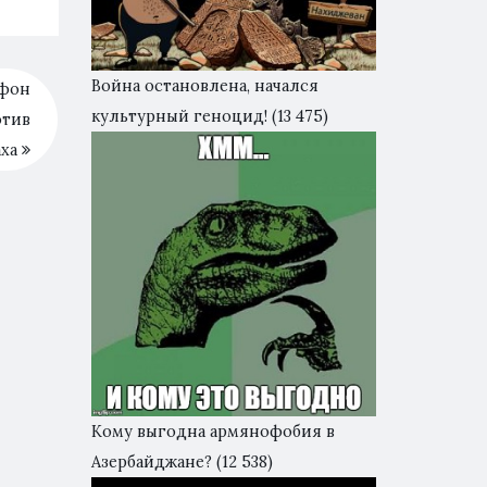
Война остановлена, начался
 фон
культурный геноцид!
(13 475)
отив
аха
Кому выгодна армянофобия в
Азербайджане?
(12 538)