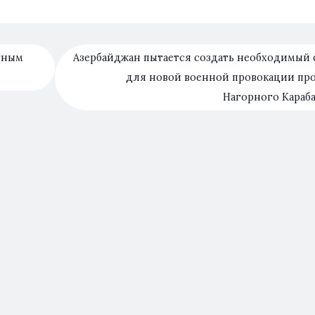
тным
Азербайджан пытается создать необходимый
для новой военной провокации пр
Нагорного Караб