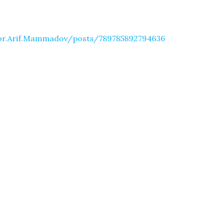
or.Arif.Mammadov/posts/789785892794636