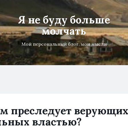
Я не буду больше
молчать
Мой персональный блог, мои мысли
м преследует верующи
льных властью?