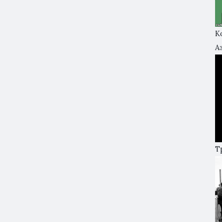
К
А
Т