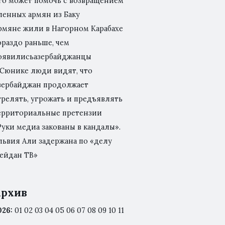
то может помочь с возвращением
ленных армян из Баку
рмяне жили в Нагорном Карабахе
ораздо раньше, чем
оявилисьазербайджанцы
 Сюнике люди видят, что
зербайджан продолжает
трелять, угрожать и предъявлять
ерриториальные претензии
Руки медиа закованы в кандалы».
львия Али задержана по «делу
ейдан ТВ»
рхив
026
:
01
02
03
04
05
06
07
08
09
10
11