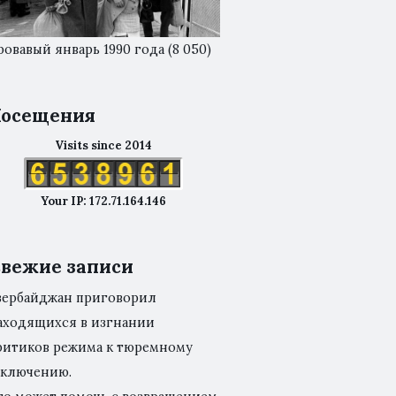
ровавый январь 1990 года
(8 050)
осещения
Visits since 2014
Your IP: 172.71.164.146
вежие записи
зербайджан приговорил
аходящихся в изгнании
ритиков режима к тюремному
аключению.