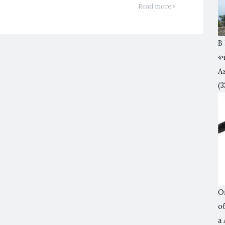
Read more
В
«
А
(3
О
о
а