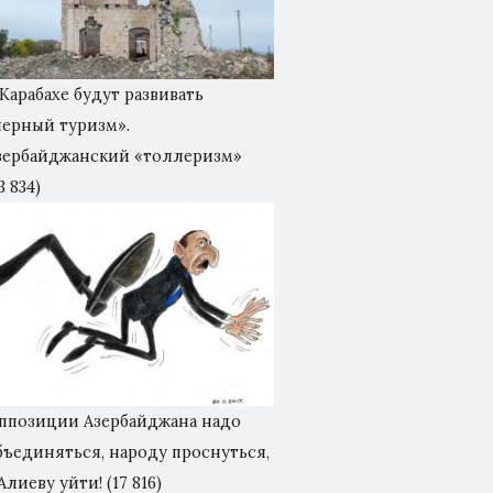
 Карабахе будут развивать
черный туризм».
зербайджанский «толлеризм»
3 834)
ппозиции Азербайджана надо
бъединяться, народу проснуться,
 Алиеву уйти!
(17 816)