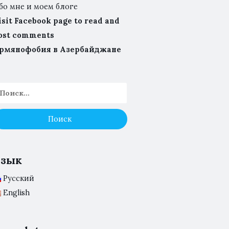
бо мне и моем блоге
isit Facebook page to read and
ost comments
рмянофобия в Азербайджане
Язык
Русский
English