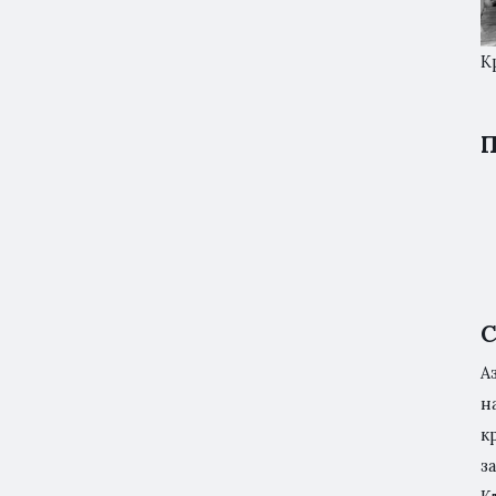
К
П
С
А
н
к
з