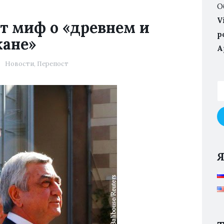
О
V
т миф о «древнем и
p
ане»
А
Новости
,
Перепост