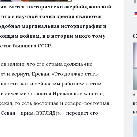
T
н является «исторически азербайджанской
 что с научной точки зрения являются
подобная маргинальная историография и
С
оящим войнам, и в истории много тому
нстве бывшего СССР.
в заявил, что его страна должна «не
х» и вернуть Ереван. «Это должно стать
ности, как и сейчас мы работаем в этом
 землями являются Иреванское ханство,
А
кская, то есть восточная и северо-восточная
п
н
 Севан – прим. ВЗГЛЯД)», – передает его