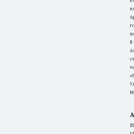
К
п
А
г
п
В
А
с
т
«
У
М
А
2
12