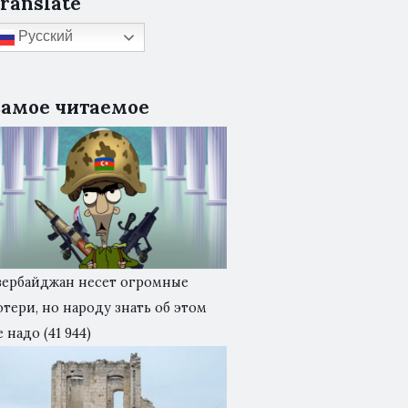
ranslate
Русский
амое читаемое
зербайджан несет огромные
отери, но народу знать об этом
е надо
(41 944)