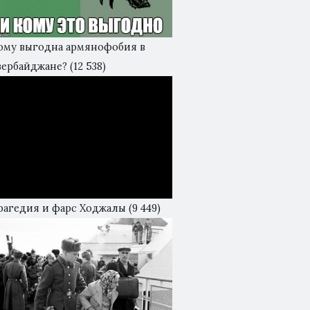
ому выгодна армянофобия в
зербайджане?
(12 538)
рагедия и фарс Ходжалы
(9 449)