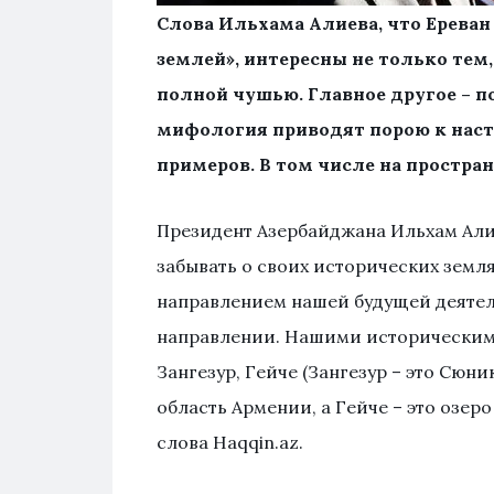
Слова Ильхама Алиева, что Ерева
землей», интересны не только тем,
полной чушью. Главное другое – 
мифология приводят порою к наст
примеров. В том числе на простра
Президент Азербайджана Ильхам Алие
забывать о своих исторических земля
направлением нашей будущей деятель
направлении. Нашими историческими
Зангезур, Гейче (Зангезур – это Сюни
область Армении, а Гейче – это озеро
слова Haqqin.az.