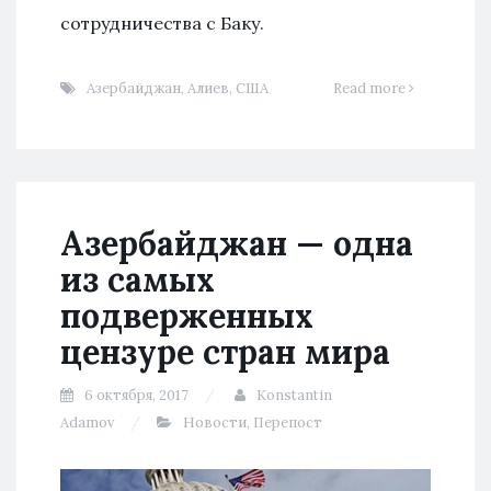
сотрудничества с Баку.
Азербайджан
,
Алиев
,
США
Read more
Азербайджан — одна
из самых
подверженных
цензуре стран мира
6 октября, 2017
Konstantin
Adamov
Новости
,
Перепост