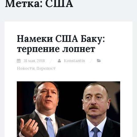
Метка:
США
Намеки США Баку:
терпение лопнет
31 мая, 2018
Konstantin
Новости
,
Перепост