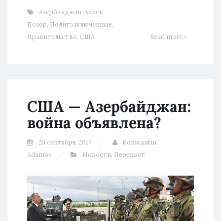
Азербайджан
,
Алиев
,
Позор
,
Политзаключенные
,
Правительство
,
США
Read more
США — Азербайджан:
война объявлена?
29 сентября, 2017
Konstantin
Adamov
Новости
,
Перепост