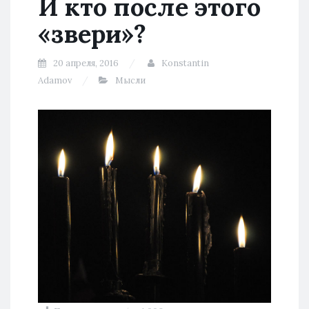
И кто после этого
«звери»?
20 апреля, 2016
Konstantin
Adamov
Мысли