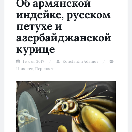
Об армянской
индейке, русском
петухе и
азербайджанской
курице
1 июля, 2017
Konstantin Adamov
Новости
,
Перепост