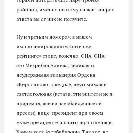
горах и потерять еще пару-тройку
районов, именно поэтому на ваш вопрос
ответа вы от них не получите.
Ну и третьим номером в нашем
импровизированным «птичьем
рейтинге» стоит, конечно, ОНА. ОНА —
это Мехрибан Алиева, великая и
неудержимая валькирия Ордена
«Керосинового ведра», неутомимая и
светлоголовая (кстати, эти эпитеты не я
придумал, все из азербайджанской
прессы), вице-президент при своем
муже президенте и наитолерантнейшая
Ханым всея Азербайджана. Так вот, не