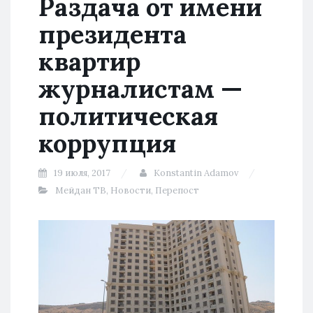
Раздача от имени
президента
квартир
журналистам —
политическая
коррупция
19 июля, 2017
Konstantin Adamov
Мейдан ТВ
,
Новости
,
Перепост