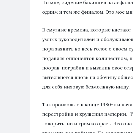
По мне, сидение бакинцев на асфальт
одним и тем же финалом. Это мое мнен
В смутные времена, которые настают
умных руководителей и обслуживающи
пора заявить во весь голос о своем 
подавляя оппонентов количеством, н
поорав, пограбив и вывалив свое от
вытесняются вновь на обочину общес
для себя низовую безмолвную нишу.
Так произошло в конце 1980-х и нача
перестройки и крушения империи. То
говорить, но и громко орать. Что он
времени, все поймете. По содержани