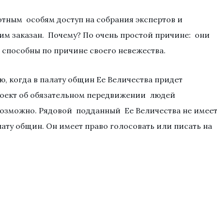
тным особям доступ на собрания экспертов и
 им заказан. Почему? По очень простой причине: они
е способны по причине своего невежества.
ю, когда в палату общин Ее Величества придет
роект об обязательном передвижении людей
возможно. Рядовой подданный Ее Величества не имее
лату общин. Он имеет право голосовать или писать на