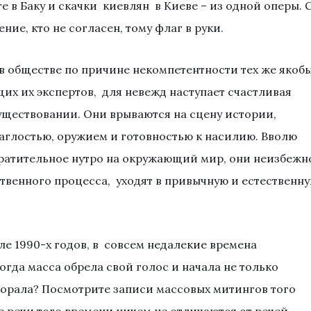
е в Баку и скачки киевлян в Киеве – из одной оперы. 
ие, кто не согласен, тому флаг в руки.
 в обществе по причине некомпетентности тех же якоб
х их экспертов, для невежд наступает счастливая
существовании. Они врываются на сцену истории,
аглостью, оружием и готовностью к насилию. Вволю
вратительное нутро на окружающий мир, они неизбежн
твенного процесса, уходят в привычную и естественн
ле 1990-х годов, в совсем недалекие времена
гда масса обрела свой голос и начала не только
а орала? Посмотрите записи массовых митингов того
е речи того времени ничем не отличаются от речей