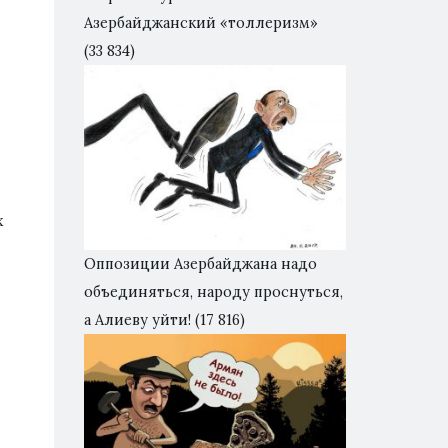
Азербайджанский «толлеризм»
(33 834)
х
я
Оппозиции Азербайджана надо
объединяться, народу проснуться,
а Алиеву уйти!
(17 816)