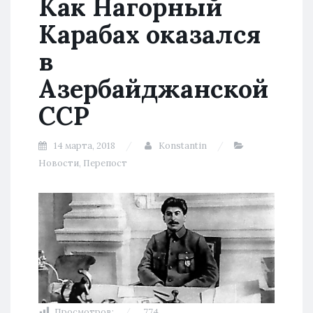
Как Нагорный
Карабах оказался
в
Азербайджанской
ССР
14 марта, 2018
Konstantin
Новости
,
Перепост
Просмотров:
774