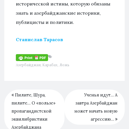
исторической истины, которую обязаны
знать и азербайджанские историки,
публицисты и политики.
Станислав Тарасов
Азербайджан
,
Карабах
,
Ложь
Пилите, Шура,
Ученья идут… А
пилите… О «пользе»
завтра Азербайджан
пропагандистской
может начать новую
эквилибристики
агрессию…
Азербайджана