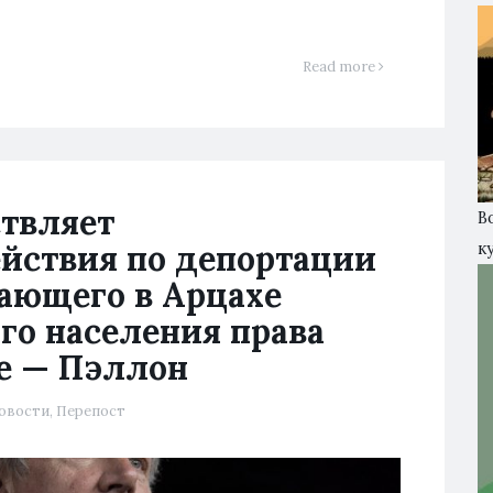
Read more
ствляет
В
йствия по депортации
к
ающего в Арцахе
го населения права
ле — Пэллон
овости
,
Перепост