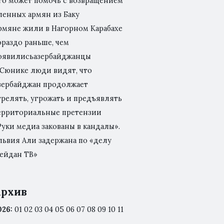
то может помочь с возвращением
ленных армян из Баку
рмяне жили в Нагорном Карабахе
ораздо раньше, чем
оявилисьазербайджанцы
 Сюнике люди видят, что
зербайджан продолжает
трелять, угрожать и предъявлять
ерриториальные претензии
Руки медиа закованы в кандалы».
львия Али задержана по «делу
ейдан ТВ»
рхив
026
:
01
02
03
04
05
06
07
08
09
10
11