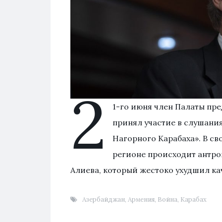
2
1-го июня член Палаты пр
принял участие в слушания
Нагорного Карабаха». В св
регионе происходит антр
Алиева, который жестоко ухудшил ка
Азербайджан
,
Армения
,
Война
,
Карабах