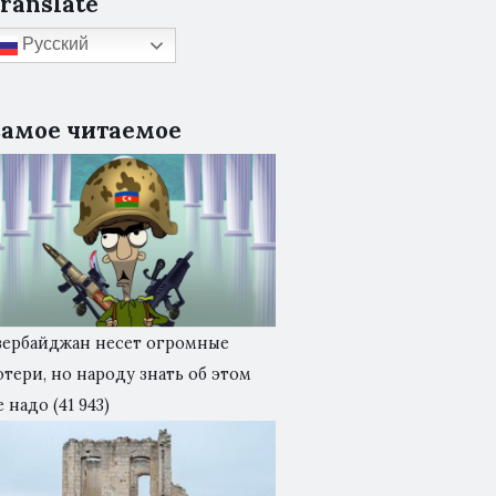
ranslate
Русский
амое читаемое
зербайджан несет огромные
отери, но народу знать об этом
е надо
(41 943)