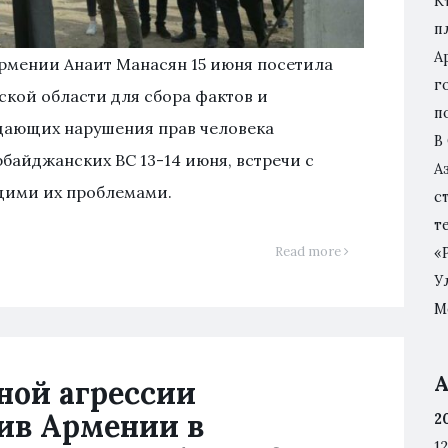
К
п
А
рмении Анаит Манасян 15 июня посетила
г
ской области для сбора фактов и
п
ждающих нарушения прав человека
В
рбайджанских ВС 13-14 июня, встречи с
А
щими их проблемами.
с
т
Read more
«
У
М
А
ной агрессии
ив Армении в
2
12