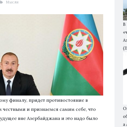
Мысли
В
«
А
(3
акому финалу, придет противостояние в
О
м честными и признаемся самим себе, что
о
будущее вне Азербайджана и это надо было
а