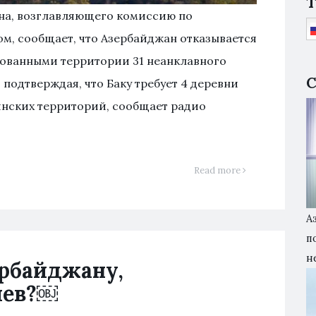
T
на, возглавляющего комиссию по
м, сообщает, что Азербайджан отказывается
рованными территории 31 неанклавного
С
 подтверждая, что Баку требует 4 деревни
янских территорий, сообщает радио
Read more
А
п
н
ербайджану,
иев?￼