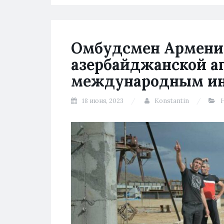
Омбудсмен Армени
азербайджанской аг
международным и
18 июня, 2023
Konstantin