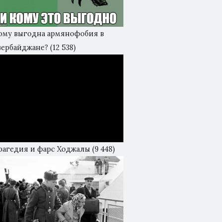
ому выгодна армянофобия в
зербайджане?
(12 538)
рагедия и фарс Ходжалы
(9 448)