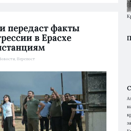
К
и передаст факты
рессии в Ерасхе
П
нстанциям
Новости
,
Перепост
С
А
н
к
з