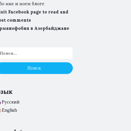
бо мне и моем блоге
isit Facebook page to read and
ost comments
рмянофобия в Азербайджане
Язык
Русский
English