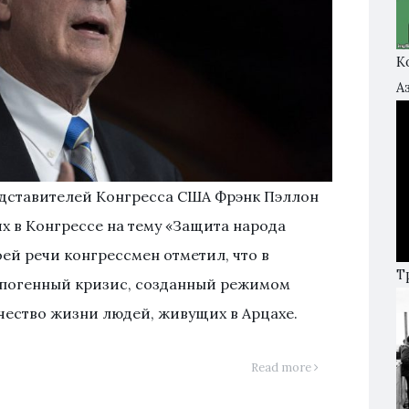
К
А
едставителей Конгресса США Фрэнк Пэллон
х в Конгрессе на тему «Защита народа
оей речи конгрессмен отметил, что в
Т
опогенный кризис, созданный режимом
чество жизни людей, живущих в Арцахе.
Read more