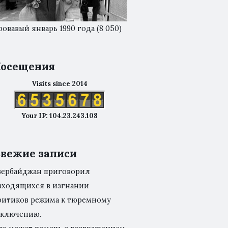
ровавый январь 1990 года
(8 050)
осещения
Visits since 2014
Your IP: 104.23.243.108
вежие записи
зербайджан приговорил
аходящихся в изгнании
ритиков режима к тюремному
аключению.