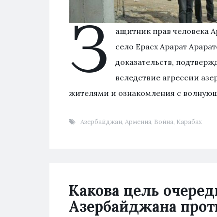
З
ащитник прав человека А
село Ерасх Арарат Арарат
доказательств, подтвер
вследствие агрессии азе
жителями и ознакомления с волную
Азербайджан
,
Армения
,
Война
,
Карабах
Какова цель очеред
Азербайджана прот