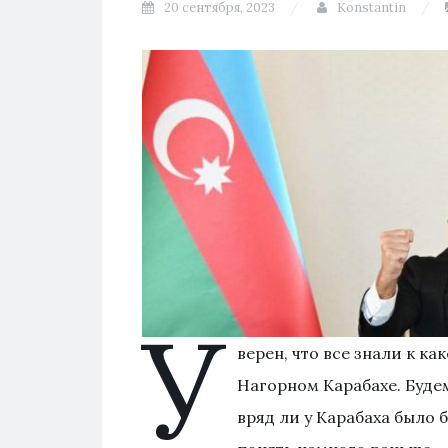
20 сентября, 2023
Konstantin
У
верен, что все знали к к
Нагорном Карабахе. Буде
вряд ли у Карабаха было 