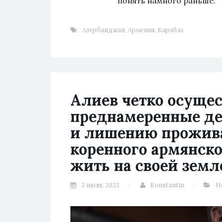
понять намного раньше.
Азербайджан
,
Армения
,
Карабах
Алиев четко осуще
преднамеренные де
и лишению прожив
коренного армянско
жить на своей зем
3 июля, 2023
Konstantin
Н