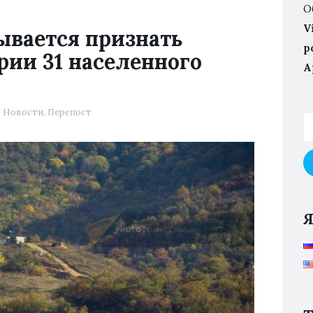
О
V
ывается признать
p
ии 31 населенного
А
Новости
,
Перепост