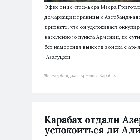
Офис вице-премьера Мгера Григоря
демаркации границы с Азербайджано
признать, что он удерживает оккупи
населенного пункта Армении, по сути
без намерения вывести войска с арм
“Азатуцюн”.
Азербайджан
,
Армения
,
Карабах
Карабах отдали Аз
успокоиться ли Ал