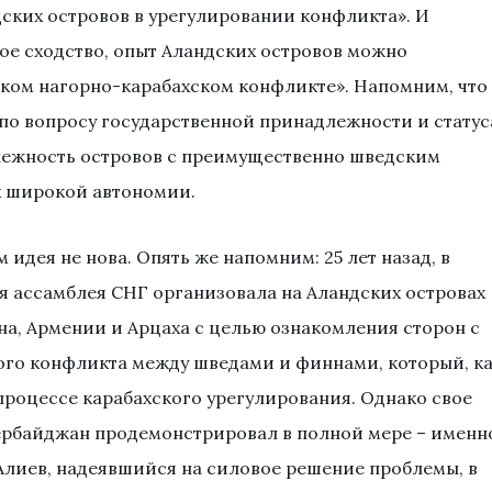
ских островов в урегулировании конфликта». И
ое сходство, опыт Аландских островов можно
ком нагорно-карабахском конфликте». Напомним, что 
а по вопросу государственной принадлежности и статус
лежность островов с преимущественно шведским
х широкой автономии.
идея не нова. Опять же напомним: 25 лет назад, в
я ассамблея СНГ организовала на Аландских островах
а, Армении и Арцаха с целью ознакомления сторон с
го конфликта между шведами и финнами, который, к
 процессе карабахского урегулирования. Однако свое
ербайджан продемонстрировал в полной мере – именн
 Алиев, надеявшийся на силовое решение проблемы, в