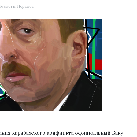
Новости
,
Перепост
вания карабахского конфликта официальный Баку