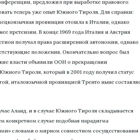
конференции, предложил при выработке правового
овать теперь уже опыт Южного Тироля. Для справки:
мецкоязычная провинция отошла к Италии, однако
ее претензии. В конце 1969 года Италия и Австрия
регион получал права расширенной автономии, однако
ветствующие положения. Окончательно вопрос был
йские власти объявили ООН о прекращении
Южного Тироля, который в 2001 году получил статус
гой, италоязычной провинцией Тренто ныне составля
учае Аланд, и в случае Южного Тироля складывается
ем конкретном случае подобная парадигма
ыми» словами о мирном совместном сосуществовании 