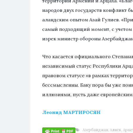
территорий Армении и Арцаха. «Благ
народов двух государств конфликт б
аландским опытом Азай Гулиев. «Прика
самый подходящий момент, с учетом 
изрек министр обороны Азербайджан
Что касается официального Степанак
независимый статус Республики Арца
правовом статусе «в рамках террито
бессмысленны. Баку пора бы уже пон
иллюзиями, пусть даже европейским
Леонид МАРТИРОСЯН
Азербайджан
,
Алиев
,
Арме