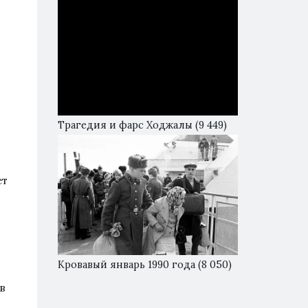
Трагедия и фарс Ходжалы
(9 449)
ет
Кровавый январь 1990 года
(8 050)
в