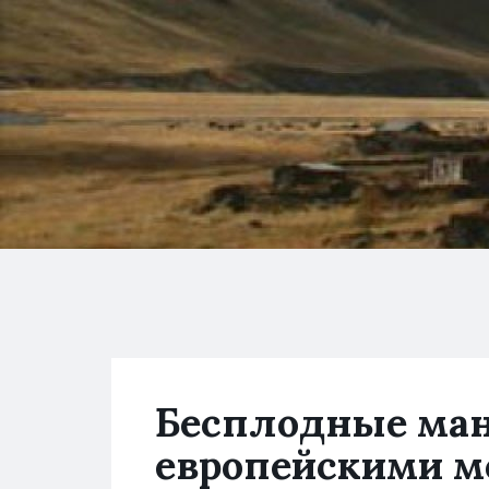
Бесплодные ман
европейскими м