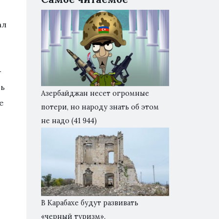
ал
-
сь
Азербайджан несет огромные
е
потери, но народу знать об этом
не надо
(41 944)
В Карабахе будут развивать
«черный туризм».