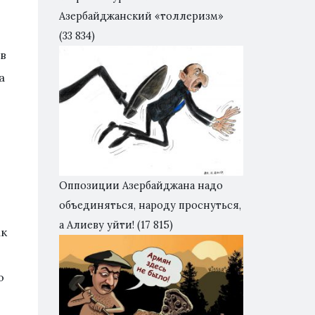
Азербайджанский «толлеризм»
(33 834)
в
а
Оппозиции Азербайджана надо
объединяться, народу проснуться,
а Алиеву уйти!
(17 815)
ак
о