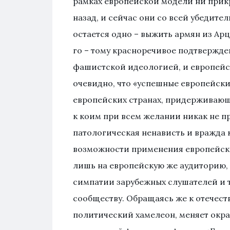
рамках европейской модели ни прикр
назад, и сейчас они со всей убедит
остается одно – выжить армян из Арц
го – тому красноречивое подтвержде
фашистской идеологией, и европейс
очевидно, что «успешные европейск
европейских странах, придерживающ
к коим при всем желании никак не п
патологическая ненависть и вражда 
возможности применения европейско
лишь на европейскую же аудиторию, 
симпатии зарубежных слушателей и 
сообществу. Обращаясь же к отечест
политический хамелеон, меняет окрас