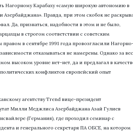
ть Нагорному Карабаху «самую широкую автономию в
 Азербайджана». Правда, при этом скобок не раскрыв
ал. Да, признаться, надобности в этом и не было,
 арцахцы в строгом соответствии с советским
 правом в сентябре 1991 года провозгласили Нагорно
езависимости отказываться не намерены. Однако за ве
ом высоком уровне нет-нет, да и предлагал в качеств
ополитических конфликтов европейский опыт
анскому агентству Trend вице-президент
утат Милли Меджлиса Азербайджана Азай Гулиев
йнсвайлере (Германия), где проходил семинар с
зидента и генерального секретаря ПА ОБСЕ, на котором