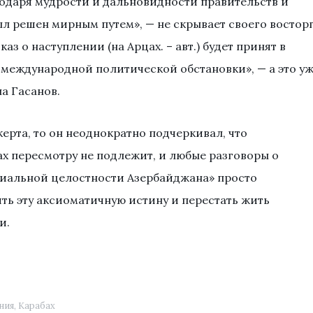
одаря мудрости и дальновидности правительств и
ыл решен мирным путем», — не скрывает своего востор
з о наступлении (на Арцах. – авт.) будет принят в
международной политической обстановки», — а это у
а Гасанов.
ерта, то он неоднократно подчеркивал, что
х пересмотру не подлежит, и любые разговоры о
риальной целостности Азербайджана» просто
ять эту аксиоматичную истину и перестать жить
и.
ния
,
Карабах