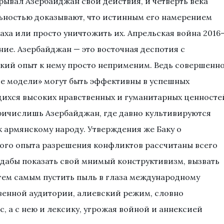
ывал Азербайджан свои действия, и четверть века
ельностью доказывают, что истинным его намерением
аха или просто уничтожить их. Апрельская война 2016
ние. Азербайджан — это восточная деспотия с
кий опыт к нему просто неприменим. Ведь совершенн
ие модели» могут быть эффективны в успешных
ихся высоких нравственных и гуманитарных ценносте
ричислишь Азербайджан, где давно культивируются
к армянскому народу. Утверждения же Баку о
го опыта разрешения конфликтов рассчитаны всего
дабы показать свой мнимый конструктивизм, вызвать
тем самым пустить пыль в глаза международному
венной аудитории, алиевский режим, словно
, а с нею и лексику, угрожая войной и аннексией