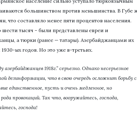
 армянское население сильно уступало тюркоязычным
раиваются большинством против меньшинства. В Губе 
н, что составляло менее пяти процентов населения.
 шести тысяч – были представлены евреи и
анцы, а тюрки (ранее — татары). Азербайджанцами их
1930-ых годов. Но это уже в-третьих.
у азербайджанцев 1918г.” серьезно. Однако несерьезное
й дезинформации, что в свою очередь осложнит борьбу с
ие единственное, пусть и очень медленное, но
ода провокаций. Так что, вооружайтесь, господа,
йтесь, господа!