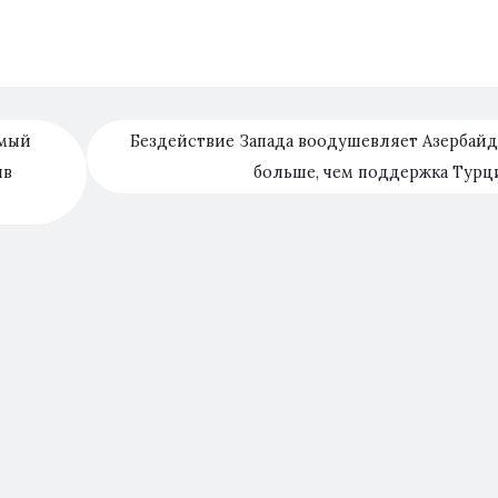
имый
Бездействие Запада воодушевляет Азербай
ив
больше, чем поддержка Тур