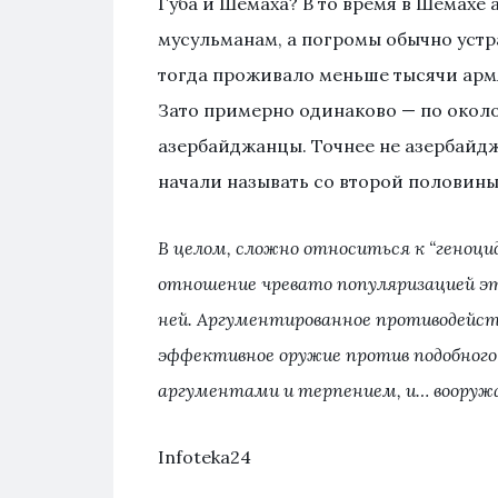
Губа и Шемаха? В то время в Шемахе
мусульманам, а погромы обычно уст
тогда проживало меньше тысячи армя
Зато примерно одинаково — по около
азербайджанцы. Точнее не азербайдж
начали называть со второй половины 
В целом, сложно относиться к “геноцид
отношение чревато популяризацией это
ней. Аргументированное противодейств
эффективное оружие против подобного р
аргументами и терпением, и… вооружа
Infoteka24