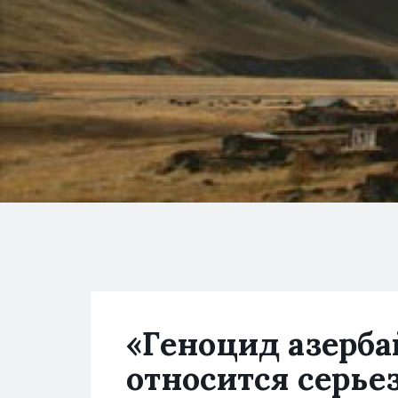
«Геноцид азерба
относится серье