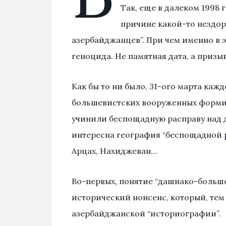
Так, еще в далеком 1998 
причине какой-то нездор
азербайджанцев”. При чем именно в 
геноцида. Не памятная дата, а призыв
Как бы то ни было, 31-ого марта ка
большевистских вооруженных формиро
учинили беспощадную расправу над 
интересна география “беспощадной ра
Арцах, Нахиджеван…
Во-первых, понятие “дашнако-больш
исторический нонсенс, который, тем 
азербайджанской “историографии”.