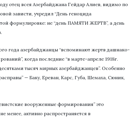
году отец всея Азербайджана Гейдар Алиев, видимо по
овой зависти, учредил “День геноцида
этой формулировке: не “день ПАМЯТИ ЖЕРТВ”, а день
.
ждого года азербайджанцы “вспоминают жертв дашнако-
ваний”, когда последние “в марте-апреле 1918г.
десятками тысяч мирных азербайджанцев”. Особенно
справы” — Баку, Ереван, Карс, Губа, Шемаха, Сюник,
евистские вооруженные формирования” это
не менее, активно распространяется в