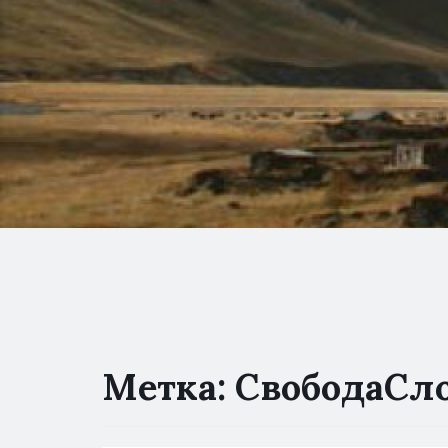
Метка:
СвободаСл