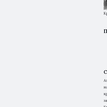
К
П
С
А
н
к
з