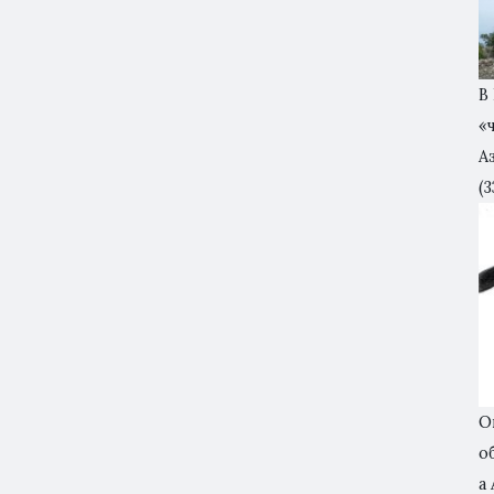
В
«
А
(3
О
о
а