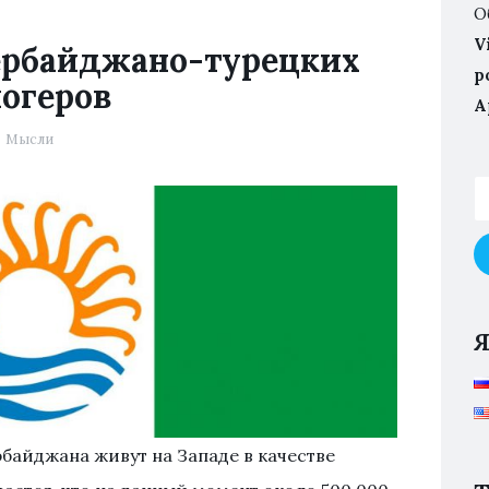
О
V
ербайджано-турецких
p
огеров
А
Мысли
байджана живут на Западе в качестве