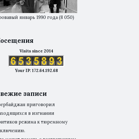
ровавый январь 1990 года
(8 050)
осещения
Visits since 2014
Your IP: 172.64.192.68
вежие записи
зербайджан приговорил
аходящихся в изгнании
ритиков режима к тюремному
аключению.