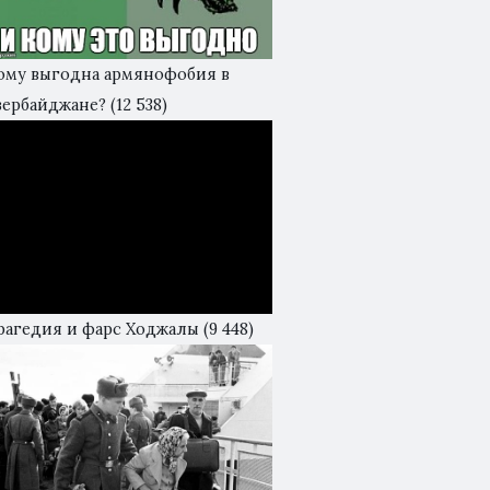
ому выгодна армянофобия в
зербайджане?
(12 538)
рагедия и фарс Ходжалы
(9 448)