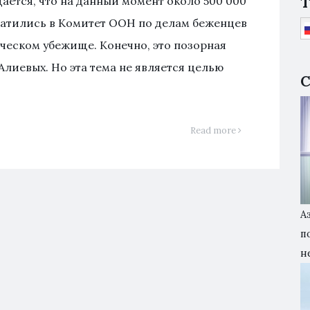
T
ается, что на данный момент около 500 000
атились в Комитет ООН по делам беженцев
ческом убежище. Конечно, это позорная
лиевых. Но эта тема не является целью
С
Read more
А
п
н