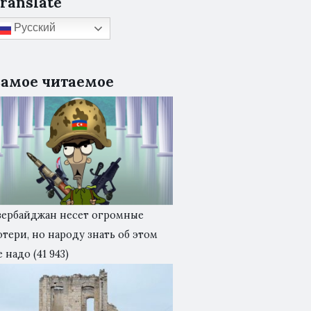
ranslate
Русский
амое читаемое
зербайджан несет огромные
отери, но народу знать об этом
е надо
(41 943)