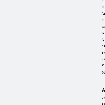
К
п
А
г
п
В
А
с
т
«
У
М
А
2
12