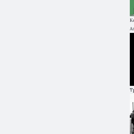
К
А
Т