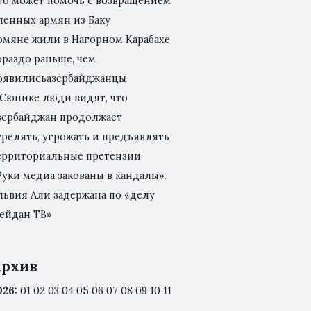
то может помочь с возвращением
ленных армян из Баку
рмяне жили в Нагорном Карабахе
ораздо раньше, чем
оявилисьазербайджанцы
 Сюнике люди видят, что
зербайджан продолжает
трелять, угрожать и предъявлять
ерриториальные претензии
Руки медиа закованы в кандалы».
львия Али задержана по «делу
ейдан ТВ»
рхив
026
:
01
02
03
04
05
06
07
08
09
10
11