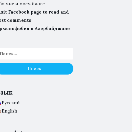
бо мне и моем блоге
isit Facebook page to read and
ost comments
рмянофобия в Азербайджане
Язык
Русский
English