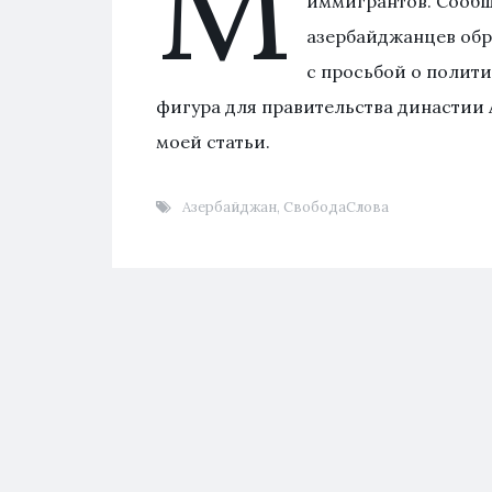
М
иммигрантов. Сообщ
азербайджанцев обр
с просьбой о полити
фигура для правительства династии А
моей статьи.
Азербайджан
,
СвободаСлова