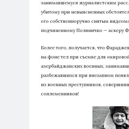
занимавшемуся журналистским рассл
убитому при невыясненных обстоятел
его собственноручно снятым видеом
подчиненному Поляничко — аскеру Фа
Более того, получается, что Фарадж
на фоне тел при съемке для «мировой
азербайджанских военных, занимавш
разбежавшихся при внезапном появле
из военных преступников, совершивш
соплеменников!