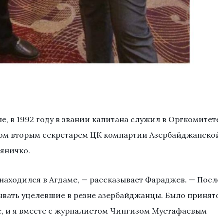
, в 1992 году в звании капитана служил в Оргкомитет
мом вторым секретарем ЦК компартии Азербайджанско
яничко.
находился в Агдаме, — рассказывает Фараджев. — Посл
ывать уцелевшие в резне азербайджанцы. Было принят
е, и я вместе с журналистом Чингизом Мустафаевым