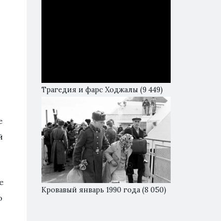
Трагедия и фарс Ходжалы
(9 449)
е
й
е
Кровавый январь 1990 года
(8 050)
о