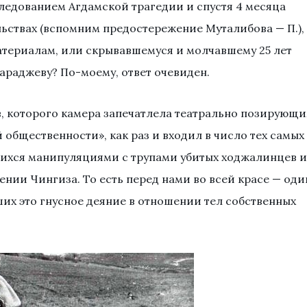
едованием Агдамской трагедии и спустя 4 месяца
ьствах (вспомним предостережение Муталибова — П.),
атериалам, или скрывавшемуся и молчавшему 25 лет
раджеву? По-моему, ответ очевиден.
ев, которого камера запечатлела театрально позирующ
 общественности», как раз и входил в число тех самых
ихся манипуляциями с трупами убитых ходжалинцев и
нии Чингиза. То есть перед нами во всей красе — оди
их это гнусное деяние в отношении тел собственных