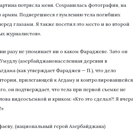
артина потрясла меня. Сохранилась фотография, на
в армян. Подвергшиеся глумлению тела погибших
еред глазами. Я также посетил это место и во второй
ых журналистов».
ни разу не упоминает ни о каком Фараджеве. Зато он
з Умудлу (азербайджанонаселенная деревня в
гдама (как утверждает Фараджев — П.), что дело
ритории, прилегающей к Агдаму и контролировавшейся
о, он подтверждает, что тела при первой съемке не
ова видеосъемкой и криком: «Кто это сделал?! Я вчер
!»
фаеву, (национальный герой Азербайджана)