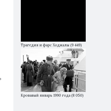
Трагедия и фарс Ходжалы
(9 449)
о
Кровавый январь 1990 года
(8 050)