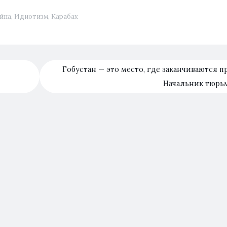
йна
,
Идиотизм
,
Карабах
Гобустан — это место, где заканчиваются пр
Начальник тюр