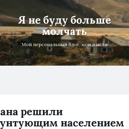
Я не буду больше
молчать
Мой персональный блог, мои мысли
ана решили
 бунтующим населением