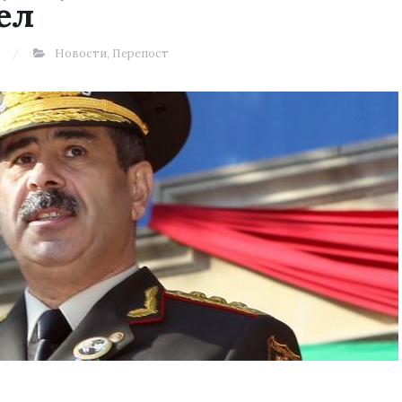
ел
Новости
,
Перепост