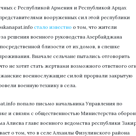
ных с Республикой Армения и Республикой Арцах
 представителями вооруженных сил этой республики
skanapat.info
стало известно
о том, что жители
-за решения военного руководства Азербайджана
епосредственной близости от их домов, в спешке
проживания. Вначале сельчане пытались отговорить
 что не хотят стать жертвами возможного ответного ог
йджанские военнослужащие силой прорвали закрытую
овели военную технику в села.
at.info попало письмо начальника Управления по
ке и связям с общественностью Министерства оборо
а Алиева главе военного ведомства республики Заки
вает о том, что в селе Алханлы Физулинского района