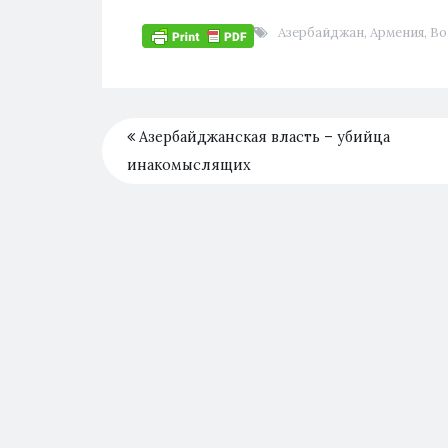
Азербайджан
,
Армения
,
Во
Азербайджанская власть – убийца
инакомыслящих