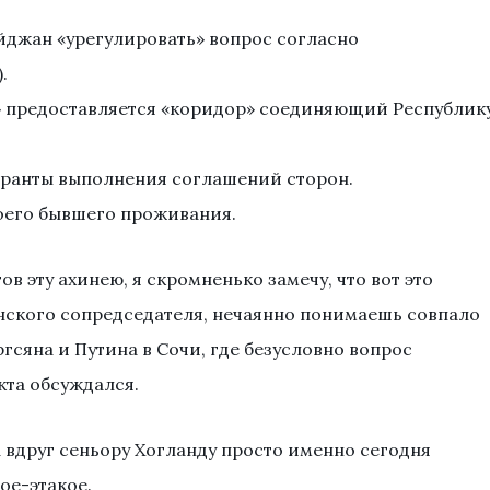
айджан «урегулировать» вопрос согласно
.
» предоставляется «коридор» соединяющий Республик
гаранты выполнения соглашений сторон.
оего бывшего проживания.
в эту ахинею, я скромненько замечу, что вот это
нского сопредседателя, нечаянно понимаешь совпало
гсяна и Путина в Сочи, где безусловно вопрос
та обсуждался.
 а вдруг сеньору Хогланду просто именно сегодня
ое-этакое.