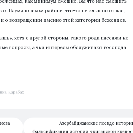
беженцах, как минимум смешно. Вы что нас смешить
аз о Шаумяновском районе: что-то не слышно от вас,
 и о возвращении именно этой категории беженцев.
шь», хотя с другой стороны, такого рода пассажи не
ные вопросы, а чьи интересы обслуживают госопода
йна
,
Карабах
лиева
Азербайджанские псевдо истори
фальсификация истории Эриванской крепо