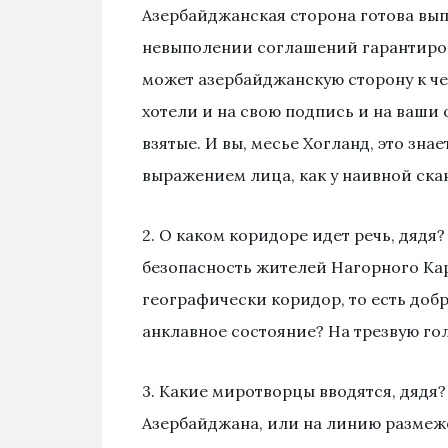
Азербайджанская сторона готова выпо
невыполении соглашений гарантирова
может азербайджанскую сторону к че
хотели и на свою подпись и на ваши 
взятые. И вы, месье Хогланд, это зна
выражением лица, как у наивной ск
2. О каком коридоре идет речь, дядя
безопасность жителей Нагорного Кар
географически коридор, то есть доб
анклавное состояние? На трезвую го
3. Какие миротворцы вводятся, дядя?
Азербайджана, или на линию размеж