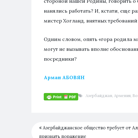
стороной нашей Родины, говорить о 
нанялись работать? И, кстати, еще р
мистер Хогланд, внятных требований
Одним словом, опять «гора родила мы
могут не вызывать вполне обоснован
посредники?
Арман АБОВЯН
Азербайджан
,
Армения
,
Во
Азербайджанское общество требует от А
признать поражение