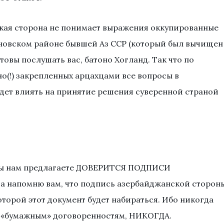
ская сторона не понимает выражения оккупированные
яновском районе бывшей Аз ССР (который был вычищен
отовы послушать вас, батоно Хогланд. Так что по
(!) закрепленных арцахцами все вопросы в
удет влиять на принятие решения суверенной страной
,вы нам предлагаете ДОВЕРИТСЯ ПОДПИСИ
напомню вам, что подпись азербайджанской сторон
которой этот документ будет набираться. Ибо никогда
т «бумажным» договоренностям, НИКОГДА.