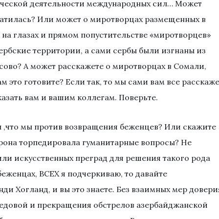
ческой деятельности международных сил… Может
кратилась? Или может о миротворцах размещенных в
на глазах и прямом попустительстве «миротворцев»
рбские территории, а сами сербы были изгнаны из
сово? А может расскажете о миротворцах в Сомали,
ам это готовите? Если так, то мы сами вам все расскаж
казать вам и вашим коллегам. Поверьте.
ал ,что мы против возвращения беженцев? Или скажите
орона торпедировала гуманитарные вопросы? Не
вили искусственных преград для решения такого рода
 беженцах, ВСЕХ я подчеркиваю, то давайте
ди Хогланд, и вы это знаете. Без взаимных мер довери
редовой и прекращения обстрелов азербайджанской