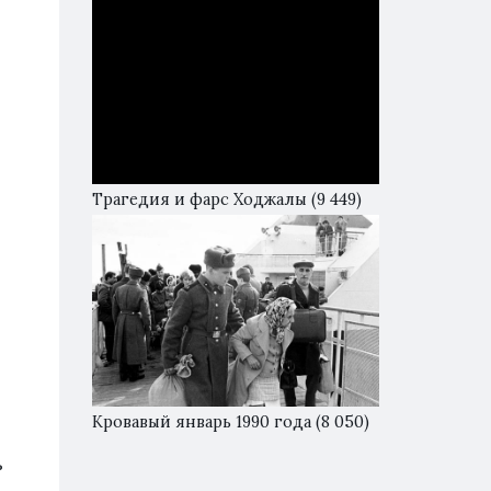
Трагедия и фарс Ходжалы
(9 449)
Кровавый январь 1990 года
(8 050)
ь