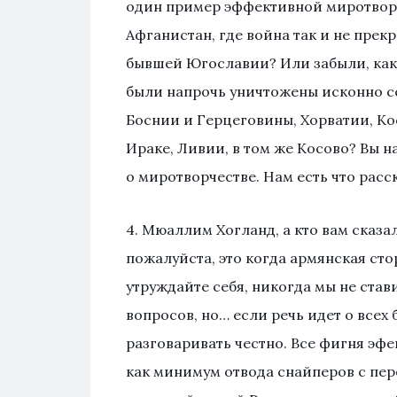
один пример эффективной миротвор
Афганистан, где война так и не пре
бывшей Югославии? Или забыли, как 
были напрочь уничтожены исконно се
Боснии и Герцеговины, Хорватии, Ко
Ираке, Ливии, в том же Косово? Вы н
о миротворчестве. Нам есть что расс
4. Мюаллим Хогланд, а кто вам сказ
пожалуйста, это когда армянская ст
утруждайте себя, никогда мы не ста
вопросов, но… если речь идет о всех
разговаривать честно. Все фигня эфен
как минимум отвода снайперов с пе