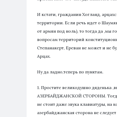
И кстати, гражданин Хогланд, арцах
территории. Если речь идет о Шаум
от армян под ноль), то тогда да ,мы г
вопросам территорий конституционно
Степанакерт, Ереван не может и не б
Арцах.
Ну да ладно,теперь по пунктам.
1. Простите великодушно дяденька 
АЗЕРБАЙДЖАНСКОЙ СТОРОНЫ. Тогда 
не стоит даже звука клавиатуры, на 
азербайджанская сторона не следуе