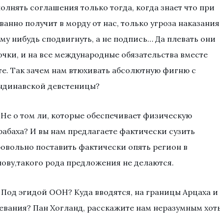
лнять соглашения только тогда, когда знает что при
нно получит в морду от нас, только угроза наказания
му нибудь сподвигнуть, а не подпись… Да плевать они
очки, и на все международные обязательства вместе
ете. Так зачем нам втюхивать абсолютную фигню с
андинавской девстеницы?
? Не о том ли, которые обеспечивает физическую
абаха? И вы нам предлагаете фактически сузить
ровольно поставить фактически опять регион в
лову,такого рода предложения не делаются.
 Под эгидой ООН? Куда вводятся, на границы Арцаха и
евания? Пан Хогланд, расскажите нам неразумным хот