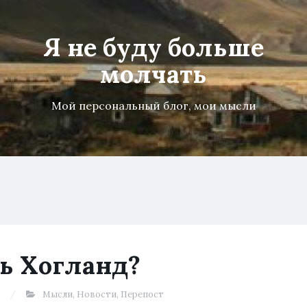
Я не буду больше
молчать
Мой персональный блог, мои мысли
ть Хогланд?
Мысли
,
Новости
,
Перепост