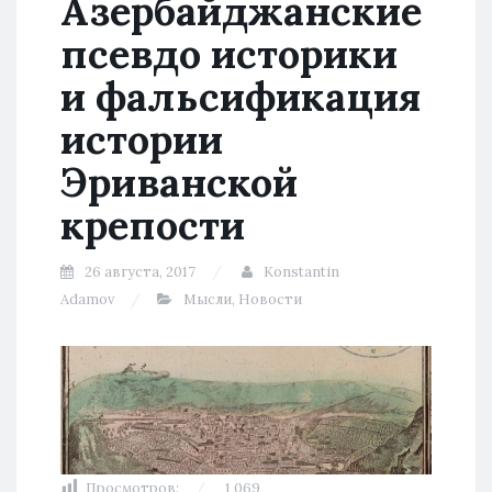
Азербайджанские
псевдо историки
и фальсификация
истории
Эриванской
крепости
26 августа, 2017
Konstantin
Adamov
Мысли
,
Новости
Просмотров:
1 069