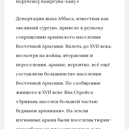
поручено] Амиргуна-хану.»
Депортация шаха Аббаса, известная как
«великий сургун», привело к резкому
сокращению армянского населения
Восточной Армении. Вплоть до XVII века,
несмотря на войны, вторжения и
переселения, армяне, вероятно, всё ещё
составляли большинство населения
Восточной Армении. По сообщению
жившего в XVII веке Яна Стрейса
«Эривань населен большей частью
бедными армянами». На земли
изгнанных армян были поселены тюрки-
кызылбаши из племени каджар и др.