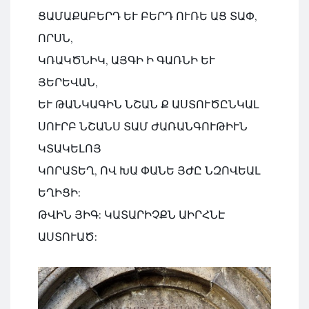
ՑԱՄԱՔԱԲԵՐԴ ԵՒ ԲԵՐԴ ՈՒՌԵ ԱՑ ՏԱՓ,
ՈՐՍՆ,
ԿՌԱԿԾՆԻԿ, ԱՅԳԻ Ի ԳԱՌՆԻ ԵՒ
ՅԵՐԵՎԱՆ,
ԵՒ ԹԱՆԿԱԳԻՆ ՆՇԱՆ Ք ԱՍՏՈՒԾԸՆԿԱԼ
ՍՈՒՐԲ ՆՇԱՆՍ ՏԱՄ ԺԱՌԱՆԳՈՒԹԻՒՆ
ԿՏԱԿԵԼՈՅ
ԿՈՐԱՏԵՂ, ՈՎ ԽԱ ՓԱՆԵ ՅԺԸ ՆԶՈՎԵԱԼ
ԵՂԻՑԻ:
ԹՎԻՆ ՅԻԳ: ԿԱՏԱՐԻՉՔՆ ԱԻՐՀՆԷ
ԱՍՏՈՒԱԾ: