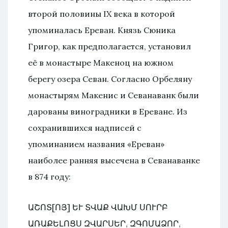
второй половины IX века в которой
упоминалась Ереван. Князь Сюника
Григор, как предполагается, установил
её в монастыре Макеноц на южном
берегу озера Севан. Согласно Орбеляну
монастырям Макенис и Севанаванк были
дарованы виноградники в Ереване. Из
сохранившихся надписей с
упоминанием названия «Ереван»
наиболее ранняя высечена в Севанаванке
в 874 году:
ԱՇՈՏ[ՈՅ] ԵՒ ՏՎԱՔ ՎԱԽՄ ՍՈՒՐԲ
ԱՌԱՔԵԼՈՑՍ ԶՎԱՐՍԵՐ, ԶԳՈՄԱՁՈՐ,