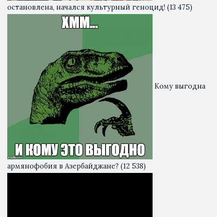
остановлена, начался культурный геноцид!
(13 475)
Кому выгодна
армянофобия в Азербайджане?
(12 538)