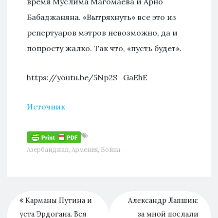
время Муслима Магомаева и Арно
Бабаджаняна. «Вытряхнуть» все это из
репертуаров мэтров невозможно, да и
попросту жалко. Так что, «пусть будет».
https://youtu.be/5Np2S_GaEhE
Источник
Азербайджан
,
Армения
,
Война
Карманы Путина и
Александр Лапшин:
уста Эрдогана. Вся
за мной послали