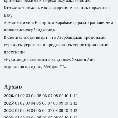
критиков режима к тюремному заключению.
Кто может помочь с возвращением пленных армян из
Баку
Армяне жили в Нагорном Карабахе гораздо раньше, чем
появилисьазербайджанцы
В Сюнике люди видят, что Азербайджан продолжает
стрелять, угрожать и предъявлять территориальные
претензии
«Руки медиа закованы в кандалы». Ульвия Али
задержана по «делу Мейдан ТВ»
Архив
2026
:
01
02
03
04
05
06
07
08
09
10
11
12
2025
:
01
02
03
04
05
06
07
08
09
10
11
12
2024
:
01
02
03
04
05
06
07
08
09
10
11
12
2023
:
01
02
03
04
05
06
07
08
09
10
11
12