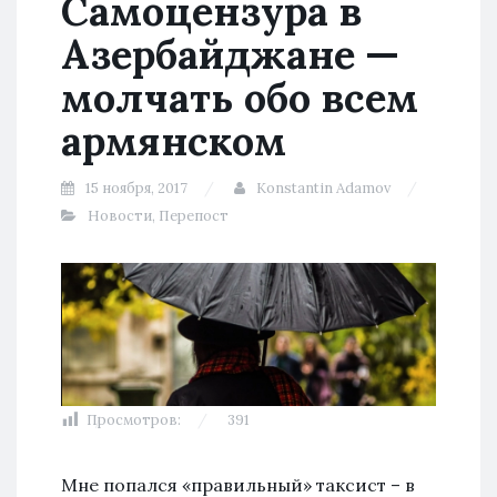
Самоцензура в
Азербайджане —
молчать обо всем
армянском
15 ноября, 2017
Konstantin Adamov
Новости
,
Перепост
Просмотров:
391
Мне попался «правильный» таксист – в