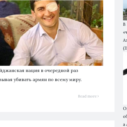
В
«
А
(3
йджанская нация в очередной раз
зывая убивать армян по всему миру.
Read more
О
о
а