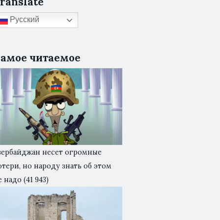
ranslate
Русский
амое читаемое
зербайджан несет огромные
отери, но народу знать об этом
е надо
(41 943)