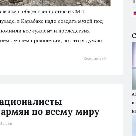
T
 связям с общественностью и СМИ
узаде, в Карабахе надо создать музей под
 помнили все «ужасы» и последствия
С
оем лучшем проявлении, вот что я думаю.
Read more
А
националисты
п
 армян по всему миру
н
Мысли