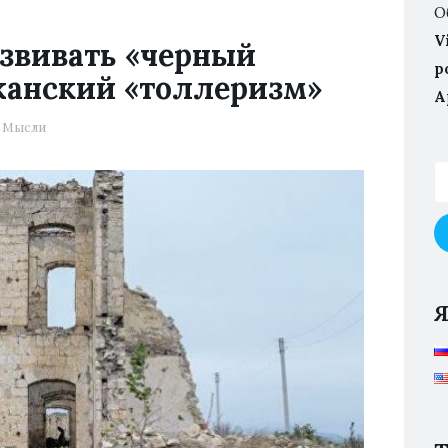
О
V
азвивать «черный
p
жанский «толлеризм»
А
Мысли