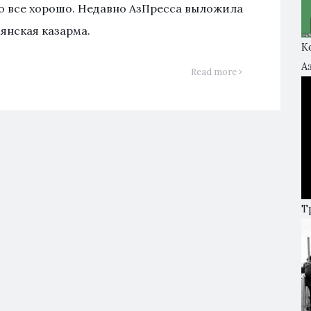
что все хорошо. Недавно АзПресса выложила
янская казарма.
К
А
Read more
Т