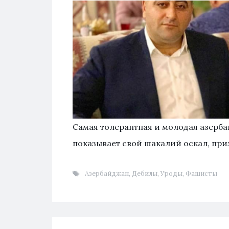
Самая толерантная и молодая азерба
показывает свой шакалий оскал, при
Азербайджан
,
Дебилы
,
Уроды
,
Фашисты