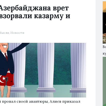
 Азербайджана врет
взорвали казарму и
Мысли
,
Новости
В
к
й провал своей авантюры, Алиев приказал