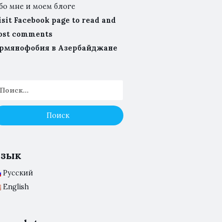
бо мне и моем блоге
isit Facebook page to read and
ost comments
рмянофобия в Азербайджане
Язык
Русский
English