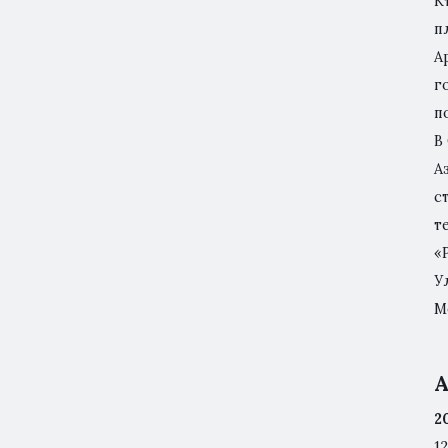
К
п
А
г
п
В
А
с
т
«
У
М
А
2
12