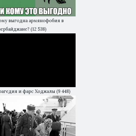
ому выгодна армянофобия в
зербайджане?
(12 538)
рагедия и фарс Ходжалы
(9 448)