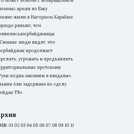
то может помочь с возвращением
ленных армян из Баку
рмяне жили в Нагорном Карабахе
ораздо раньше, чем
оявилисьазербайджанцы
 Сюнике люди видят, что
зербайджан продолжает
трелять, угрожать и предъявлять
ерриториальные претензии
Руки медиа закованы в кандалы».
львия Али задержана по «делу
ейдан ТВ»
рхив
026
:
01
02
03
04
05
06
07
08
09
10
11