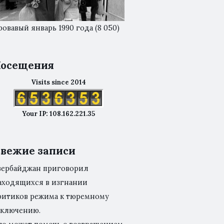
ровавый январь 1990 года
(8 050)
осещения
Visits since 2014
Your IP: 108.162.221.35
вежие записи
зербайджан приговорил
аходящихся в изгнании
ритиков режима к тюремному
аключению.