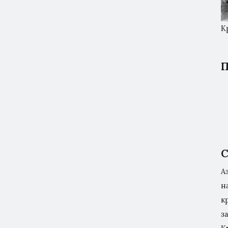
К
П
С
А
н
к
з