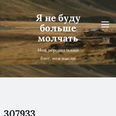
Я не буду
больше
Menu
молчать
Мой персональный
блог, мои мысли
307933