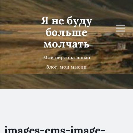
Я не буду
больше
Menu
молчать
Мой персональный
блог, мои мысли
images-cms-image-