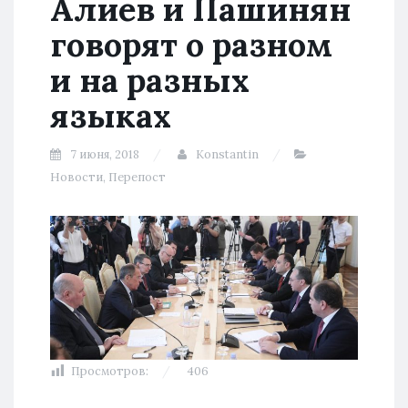
Алиев и Пашинян
говорят о разном
и на разных
языках
7 июня, 2018
Konstantin
Новости
,
Перепост
Просмотров:
406