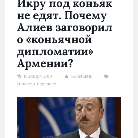
Икру под коньяк
не едят. Почему
Алиев заговорил
о «коньячной
дипломатии»
Армении?
15 января, 2019
Konstantin
Новости
,
Перепост