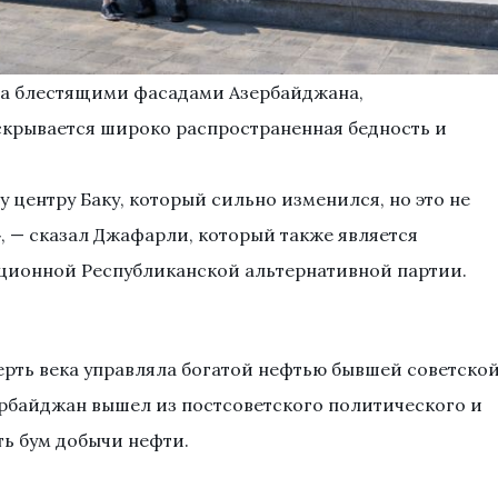
 за блестящими фасадами Азербайджана,
крывается широко распространенная бедность и
 центру Баку, который сильно изменился, но это не
», — сказал Джафарли, который также является
ционной Республиканской альтернативной партии.
ерть века управляла богатой нефтью бывшей советско
ербайджан вышел из постсоветского политического и
ть бум добычи нефти.