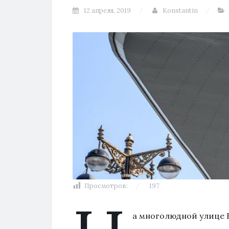
12 апреля, 2019
Konstantin
Просмотров:
197
а многолюдной улице Б