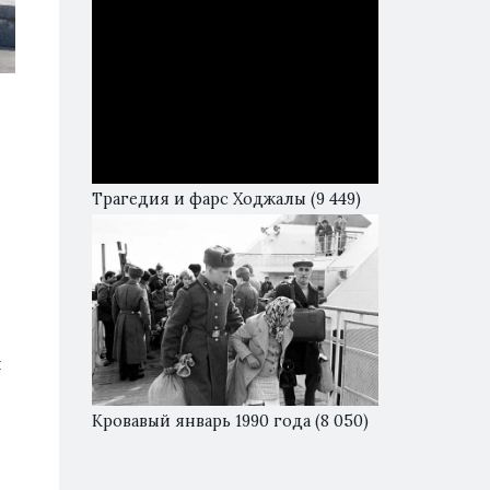
Трагедия и фарс Ходжалы
(9 449)
й
Кровавый январь 1990 года
(8 050)