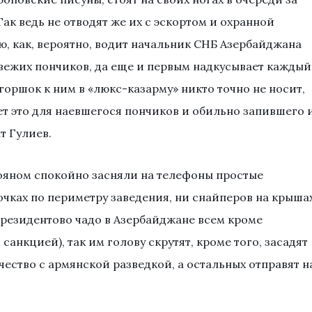
ак ведь не отводят же их с эскортом и охранной
, как, вероятно, водит начальник СНБ Азербайджана
вежих пончиков, да еще и первым надкусывает каждый
 горшок к ним в «люкс-казарму» никто точно не носит,
ет это для наевшегося пончиков и обильно запившего 
т Гулиев.
ояном спокойно засняли на телефоны простые
очках по периметру заведения, ни снайперов на крышах
 президентово чадо в Азербайджане всем кроме
 санкцией), так им голову скрутят, кроме того, засадят
чество с армянской разведкой, а остальных отправят н