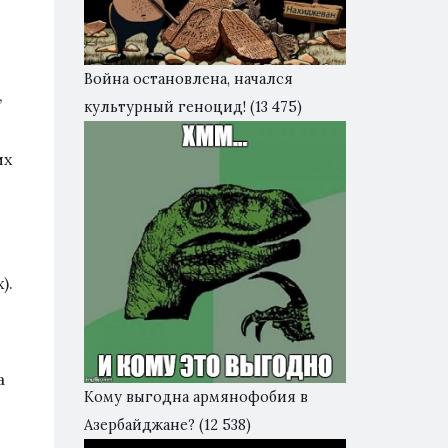
Война остановлена, начался
,
культурный геноцид!
(13 475)
их
).
а
Кому выгодна армянофобия в
Азербайджане?
(12 538)