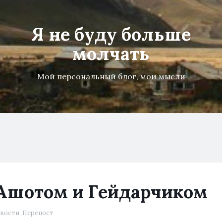
Я не буду больше
молчать
Мой персональный блог, мои мысли
Ашотом и Гейдарчиком
вости
,
Перепост