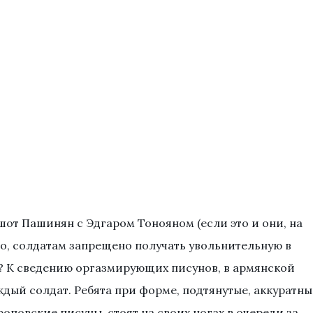
 Ашот Пашинян с Эдгаром Тонояном (если это и они, на
о, солдатам запрещено получать увольнительную в
и? К сведению оргазмирующих писунов, в армянской
дый солдат. Ребята при форме, подтянутые, аккуратны
роповские писуны, стоят на своих ногах в очереди за