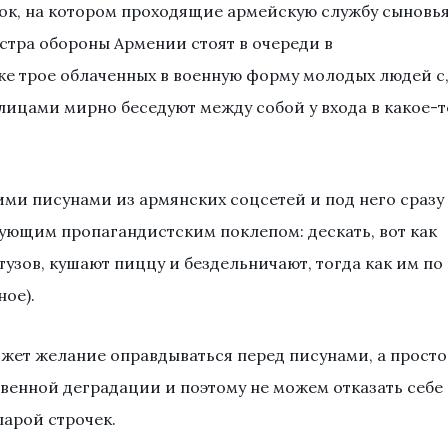
ок, на котором проходящие армейскую службу сыновь
тра обороны Армении стоят в очереди в
е трое облаченных в военную форму молодых людей с
лицами мирно беседуют между собой у входа в какое-т
ми писунами из армянских соцсетей и под него сразу
дующим пропагандистским поклепом: дескать, вот как
узов, кушают пиццу и бездельничают, тогда как им по
ное).
вижет желание оправдываться перед писунами, а просто
твенной деградации и поэтому не можем отказать себе 
арой строчек.