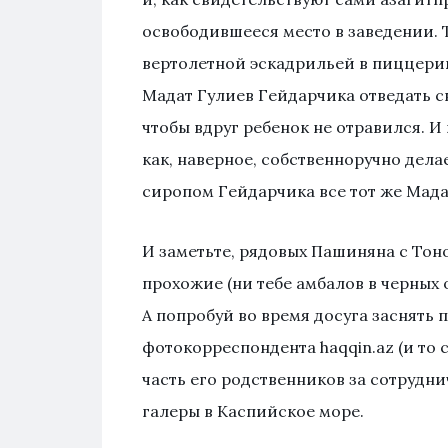
освободившееся место в заведении. Т
вертолетной эскадрильей в пиццерию
Мадат Гулиев Гейдарчика отведать с
чтобы вдруг ребенок не отравился. И
как, наверное, собственноручно дела
сиропом Гейдарчика все тот же Мада
И заметьте, рядовых Пашиняна с Тон
прохожие (ни тебе амбалов в черных 
А попробуй во время досуга заснять
фотокорреспондента haqqin.az (и то с
часть его родственников за сотрудни
галеры в Каспийское море.