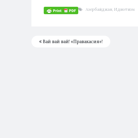
Азербайджан
,
Идиотизм
Вай вай вай! «Правакасия»!