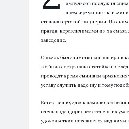
импульсов послужил сним
премьер-министра и минис
степанакертской пиццерии. На снимк
правда, неразличимыми из-за смаза 
заведение.
Снимок был заимствован апшеронски
же была состряпана статейка со сле
проводят время сынишки армянских т
уставу служить надо (ну и тому подоб
Естественно, здесь нами вовсе не д
очень подзадоривает степень их умс
удовольствии потешиться над ними п