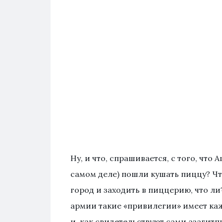
Ну, и что, спрашивается, с того, что
самом деле) пошли кушать пиццу? Чт
город и заходить в пиццерию, что л
армии такие «привилегии» имеет каж
и, как свидетельствуют сами азагитп