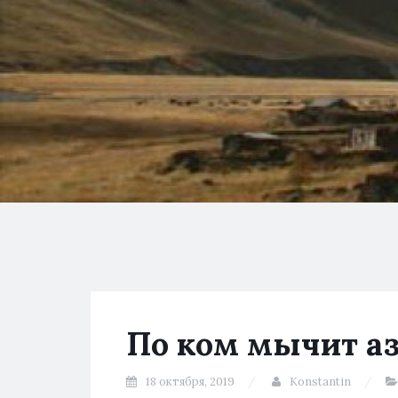
По ком мычит а
18 октября, 2019
Konstantin