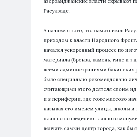
азербайджанские власти скрывают п
Расулзаде.
А начнем с того, что памятников Рас
приходом к власти Народного Фронта
начался ускоренный процесс по изго
материала (бронза, камень, гипс и т.
всеми администрациями бакинских р
было специально рекомендовано ли
считающими этого деятеля своим ид
и в периферии, где тоже массово на
называя его именем улицы, школы и 
план по возведению главного монум
венчать самый центр города, как бы 