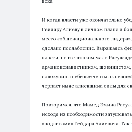
века.
И когда власти уже окончательно уб
Гейдару Алиеву в личном плане и бол
место «общенационального лидера»,
сделано послабление. Выражаясь фиг
власти, но и слишком мало Расулзаде
армяноненавистником, шовинистом, 
совокупив в себе все черты нынешн
черпает ныне алиевщина силы для св
Повторимся, что Мамед Эмина Расулз
исходя из необходимости затушевать
«подвигами» Гейдара Алиевича. Так ч