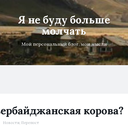
Я не буду больше
молчать
Мой персональный блог, мои мысли
зербайджанская корова?
Новости
,
Перепост