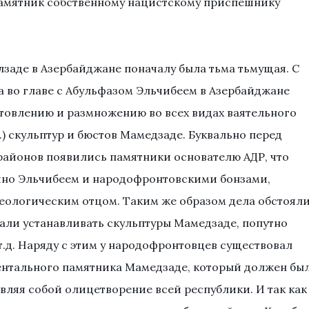
амятник собственному нацистскому приспешнику
улзаде в Азербайджане поначалу была тьма тьмущая. С
 во главе с Абульфазом Эльчибеем в Азербайджане
товлению и размножению во всех видах ваятельного
д.) скульптур и бюстов Мамедзаде. Буквально перед
айонов появились памятники основателю АДР, что
чно Эльчибеем и народофронтовскими бонзами,
еологическим отцом. Таким же образом дела обстоял
чали устанавливать скульптуры Мамедзаде, попутно
т.д. Наряду с этим у народофронтовцев существовал
ентального памятника Мамедзаде, который должен бы
являя собой олицетворение всей республики. И так как