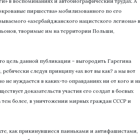
ги» в воспоминаниях и автобиографический трудах. А
«кровавые пиршества» мобилизованного по его
азываемого «азербайджанского нацистского легиона» 
альонов, творимые им на территории Польши,
 что цель данной публикации – выгородить Гарегина
 ребячески следуя принципу «ах вот вы как? а мы вот
но не нуждается в каких-то оправданиях ни от кого и н
уществует доказательств участия его солдат в боевых
а тем более, в уничтожении мирных граждан СССР и
кте, как прикинувшиеся паиньками и антифашистами,