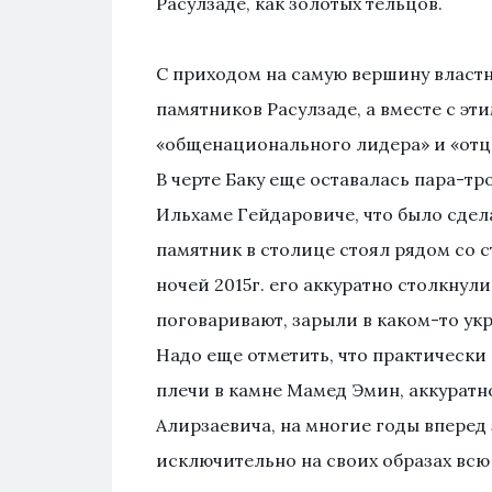
Расулзаде, как золотых тельцов.
С приходом на самую вершину власт
памятников Расулзаде, а вместе с эт
«общенационального лидера» и «отца
В черте Баку еще оставалась пара-тр
Ильхаме Гейдаровиче, что было сде
памятник в столице стоял рядом со 
ночей 2015г. его аккуратно столкнул
поговаривают, зарыли в каком-то ук
Надо еще отметить, что практически в
плечи в камне Мамед Эмин, аккуратн
Алирзаевича, на многие годы вперед
исключительно на своих образах всю