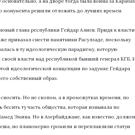
 основательно, а на дворе тогда была война за Карабах
го монумента решили отложить до лучших времен.
овый глава республики Гейдар Алиев. Придя к власти
у же приказал снести памятники Расулзаде, поскольку
валась в ту идеологическую парадигму, которую
 своей власти над республикой бывший генерал КГБ. 
е этой идеологической концепции по задумке Гейдара
его собственный образ.
сносить. Но не скопом, а в промежутках времени, по
ь бесить ту часть общества, которая изнывала по
Мамед Эмина. Но в Азербайджане, как известно, должен
спеша, но планомерно громили и переплавляли статуи