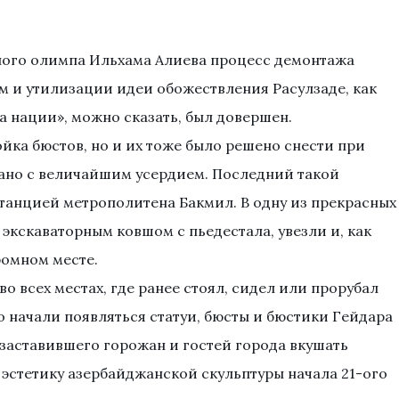
ного олимпа Ильхама Алиева процесс демонтажа
им и утилизации идеи обожествления Расулзаде, как
 нации», можно сказать, был довершен.
ойка бюстов, но и их тоже было решено снести при
лано с величайшим усердием. Последний такой
станцией метрополитена Бакмил. В одну из прекрасных
и экскаваторным ковшом с пьедестала, увезли и, как
ромном месте.
о всех местах, где ранее стоял, сидел или прорубал
о начали появляться статуи, бюсты и бюстики Гейдара
 заставившего горожан и гостей города вкушать
 эстетику азербайджанской скульптуры начала 21-ого