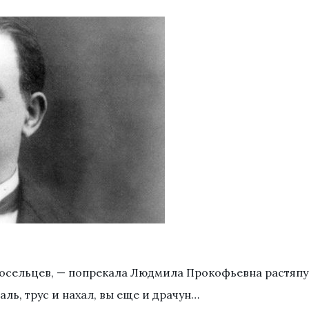
восельцев, — попрекала Людмила Прокофьевна растяпу
аль, трус и нахал, вы еще и драчун…