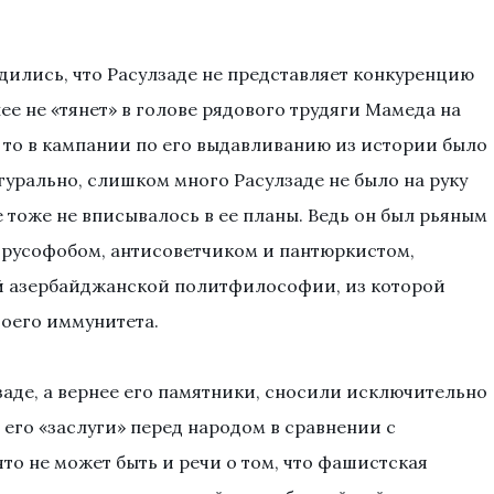
едились, что Расулзаде не представляет конкуренцию
ее не «тянет» в голове рядового трудяги Мамеда на
 то в кампании по его выдавливанию из истории было
урально, слишком много Расулзаде не было на руку
 тоже не вписывалось в ее планы. Ведь он был рьяным
русофобом, антисоветчиком и пантюркистом,
ей азербайджанской политфилософии, из которой
оего иммунитета.
аде, а вернее его памятники, сносили исключительно
 его «заслуги» перед народом в сравнении с
то не может быть и речи о том, что фашистская