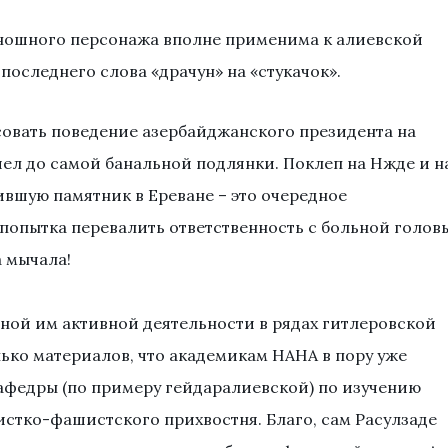
иношного персонажа вполне применима к алиевской
 последнего слова «драчун» на «стукачок».
овать поведение азербайджанского президента на
шел до самой банальной подлянки. Поклеп на Нжде и н
вшую памятник в Ереване – это очередное
 попытка перевалить ответственность с больной голов
а мычала!
ной им активной деятельности в рядах гитлеровской
лько материалов, что академикам НАНА в пору уже
афедры (по примеру гейдаралиевской) по изучению
стко-фашистского прихвостня. Благо, сам Расулзаде