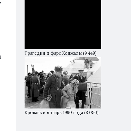
,
Трагедия и фарс Ходжалы
(9 449)
И
Кровавый январь 1990 года
(8 050)