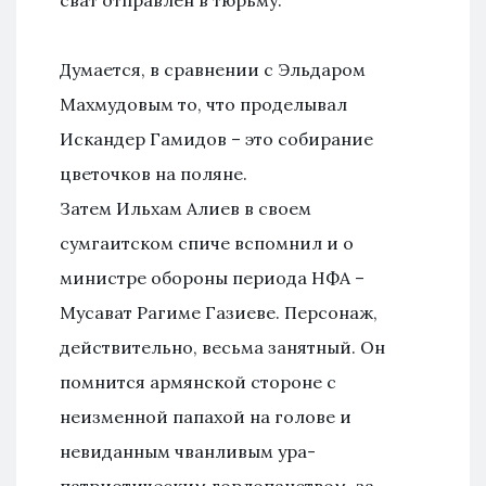
сват отправлен в тюрьму.
Думается, в сравнении с Эльдаром
Махмудовым то, что проделывал
Искандер Гамидов – это собирание
цветочков на поляне.
Затем Ильхам Алиев в своем
сумгаитском спиче вспомнил и о
министре обороны периода НФА –
Мусават Рагиме Газиеве. Персонаж,
действительно, весьма занятный. Он
помнится армянской стороне с
неизменной папахой на голове и
невиданным чванливым ура-