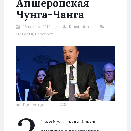
Апшеронская
Чунга-Чанга
26 ноября, 2019
Konstantin
Новости
,
Перепост
Просмотров:
225
1 ноября Ильхам Алиев