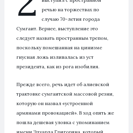
2
выступил с пространной
речью на торжествах по
случаю 70-летия города
Сумгаит. Вернее, выступление это
следует назвать пространным трепом,
поскольку помешанная на цинизме
гнусная ложь изливалась из уст
президента, как из рога изобилия.
Прежде всего, речь идет об алиевской
трактовке сумгаитской массовой резни,
которую он назвал «устроенной
армянами провокацией». В ход опять же
пошла дешевая уловка с упоминанием
имени Эдуарда Григоряна, который,