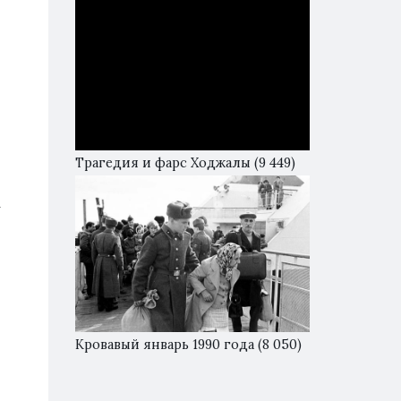
Трагедия и фарс Ходжалы
(9 449)
а
Кровавый январь 1990 года
(8 050)