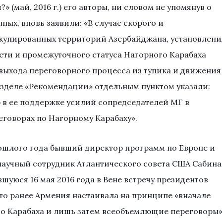
 (май, 2016 г.) его авторы, ни словом не упомянув о
ых, вновь заявили: «В случае скорого и
купированных территорий Азербайджана, установлени
сти и промежуточного статуса Нагорного Карабаха
выхода переговорного процесса из тупика и движения
азделе «Рекомендации» отдельным пунктом указали:
в ее поддержке усилий сопредседателей МГ в
говорах по Нагорному Карабаху».
ошлого года бывший директор программ по Европе и
научный сотрудник Атлантического совета США Сабина
уюся 16 мая 2016 года в Вене встречу президентов
то ранее Армения настаивала на принципе «вначале
о Карабаха и лишь затем всеобъемлющие переговоры»