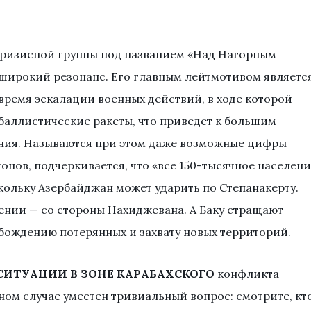
ризисной группы под названием «Над Нагорным
 широкий резонанс. Его главным лейтмотивом являетс
ремя эскалации военных действий, в ходе которой
 баллистические ракеты, что приведет к большим
ния. Называются при этом даже возможные цифры
онов, подчеркивается, что «все 150-тысячное населен
скольку Азербайджан может ударить по Степанакерту.
ении — со стороны Нахиджевана. А Баку стращают
бождению потерянных и захвату новых территорий.
СИТУАЦИИ В ЗОНЕ КАРАБАХСКОГО
конфликта
ном случае уместен тривиальный вопрос: смотрите, кт