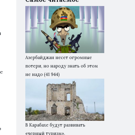
я
Азербайджан несет огромные
потери, но народу знать об этом
ие
не надо
(41 944)
В Карабахе будут развивать
о
«черный туризм».